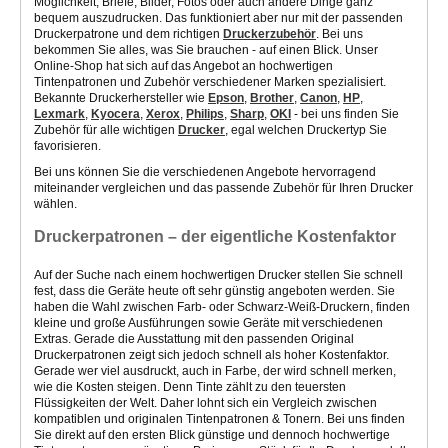
Möglichkeit, Briefe, Bilder, Fotos oder auch andere Dinge ganz
bequem auszudrucken. Das funktioniert aber nur mit der passenden
Druckerpatrone und dem richtigen
Druckerzubehör
. Bei uns
bekommen Sie alles, was Sie brauchen - auf einen Blick. Unser
Online-Shop hat sich auf das Angebot an hochwertigen
Tintenpatronen und Zubehör verschiedener Marken spezialisiert.
Bekannte Druckerhersteller wie
Epson
,
Brother
,
Canon
,
HP
,
Lexmark
,
Kyocera
,
Xerox
,
Philips
,
Sharp
,
OKI
- bei uns finden Sie
Zubehör für alle wichtigen
Drucker
, egal welchen Druckertyp Sie
favorisieren.
Bei uns können Sie die verschiedenen Angebote hervorragend
miteinander vergleichen und das passende Zubehör für Ihren Drucker
wählen.
Druckerpatronen – der eigentliche Kostenfaktor
Auf der Suche nach einem hochwertigen Drucker stellen Sie schnell
fest, dass die Geräte heute oft sehr günstig angeboten werden. Sie
haben die Wahl zwischen Farb- oder Schwarz-Weiß-Druckern, finden
kleine und große Ausführungen sowie Geräte mit verschiedenen
Extras. Gerade die Ausstattung mit den passenden Original
Druckerpatronen zeigt sich jedoch schnell als hoher Kostenfaktor.
Gerade wer viel ausdruckt, auch in Farbe, der wird schnell merken,
wie die Kosten steigen. Denn Tinte zählt zu den teuersten
Flüssigkeiten der Welt. Daher lohnt sich ein Vergleich zwischen
kompatiblen und originalen Tintenpatronen & Tonern. Bei uns finden
Sie direkt auf den ersten Blick günstige und dennoch hochwertige