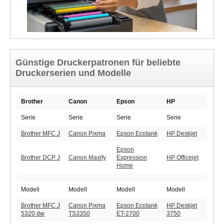
Günstige Druckerpatronen für beliebte
Druckerserien und Modelle
Brother
Canon
Epson
HP
Serie
Serie
Serie
Serie
Brother MFC J
Canon Pixma
Epson Ecotank
HP Deskjet
Epson
Brother DCP J
Canon Maxify
Expression
HP Officejet
Home
Modell
Modell
Modell
Modell
Brother MFC J
Canon Pixma
Epson Ecotank
HP Deskjet
5320 dw
TS3350
ET-2700
3750