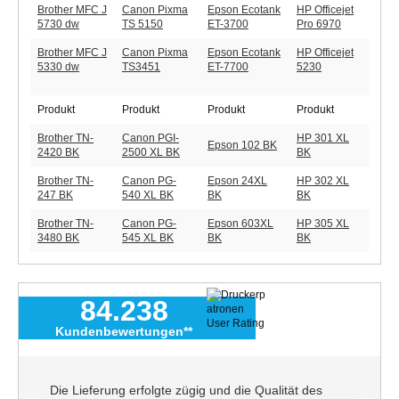
Brother MFC J
Canon Pixma
Epson Ecotank
HP Officejet
5730 dw
TS 5150
ET-3700
Pro 6970
Brother MFC J
Canon Pixma
Epson Ecotank
HP Officejet
5330 dw
TS3451
ET-7700
5230
Produkt
Produkt
Produkt
Produkt
Brother TN-
Canon PGI-
HP 301 XL
Epson 102 BK
2420 BK
2500 XL BK
BK
Brother TN-
Canon PG-
Epson 24XL
HP 302 XL
247 BK
540 XL BK
BK
BK
Brother TN-
Canon PG-
Epson 603XL
HP 305 XL
3480 BK
545 XL BK
BK
BK
84.238
Kundenbewertungen**
Die Lieferung erfolgte zügig und die Qualität des