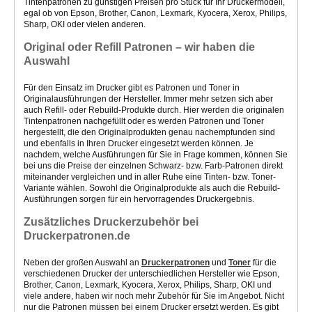
Tintenpatronen
zu günstigen Preisen pro Stück
für Ihr Druckermodell,
egal ob von Epson, Brother, Canon, Lexmark, Kyocera, Xerox, Philips,
Sharp, OKI oder vielen anderen.
Original oder Refill Patronen – wir haben die
Auswahl
Für den Einsatz im Drucker gibt es Patronen und Toner in
Originalausführungen der Hersteller. Immer mehr setzen sich aber
auch Refill- oder Rebuild-Produkte durch. Hier werden die originalen
Tintenpatronen nachgefüllt oder es werden Patronen und Toner
hergestellt, die den Originalprodukten genau nachempfunden sind
und ebenfalls in Ihren Drucker eingesetzt werden können. Je
nachdem, welche Ausführungen für Sie in Frage kommen, können Sie
bei uns die Preise der einzelnen Schwarz- bzw. Farb-Patronen direkt
miteinander vergleichen und in aller Ruhe eine Tinten- bzw. Toner-
Variante wählen. Sowohl die Originalprodukte als auch die Rebuild-
Ausführungen sorgen für ein hervorragendes Druckergebnis.
Zusätzliches Druckerzubehör bei
Druckerpatronen.de
Neben der großen Auswahl an
Druckerpatronen
und
Toner
für die
verschiedenen Drucker der unterschiedlichen Hersteller wie Epson,
Brother, Canon, Lexmark, Kyocera, Xerox, Philips, Sharp, OKI und
viele andere, haben wir noch mehr Zubehör für Sie im Angebot. Nicht
nur die Patronen müssen bei einem Drucker ersetzt werden. Es gibt