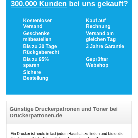
300.000 Kunden
bei uns gekauft?
Kostenloser
Kauf auf
Versand
Rechnung
Geschenke
Versand am
mitbestellen
gleichen Tag
Bis zu 30 Tage
3 Jahre Garantie
Rückgaberecht
Bis zu 95%
Geprüfter
sparen
Webshop
Sichere
Bestellung
Günstige Druckerpatronen und Toner bei
Druckerpatronen.de
Ein Drucker ist heute in fast jedem Haushalt zu finden und bietet die