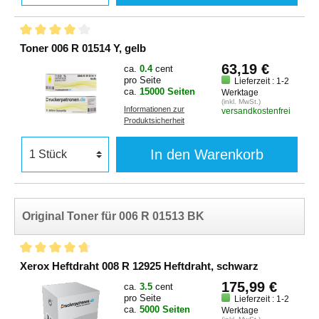
Xerox Workcentre 7530
Series
Toner 006 R 01514 Y, gelb
63,19 €
ca.
0.4
cent
pro Seite
Lieferzeit : 1-2
ca.
15000 Seiten
Werktage
(inkl. MwSt.)
Informationen zur
versandkostenfrei
Produktsicherheit
In den Warenkorb
Original Toner für 006 R 01513 BK
Xerox Heftdraht 008 R 12925 Heftdraht, schwarz
175,99 €
ca.
3.5
cent
pro Seite
Lieferzeit : 1-2
ca.
5000 Seiten
Werktage