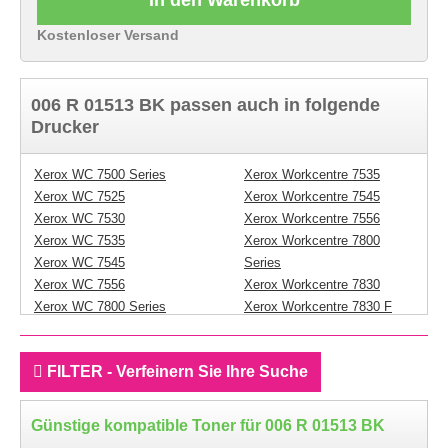
Kostenloser Versand
006 R 01513 BK passen auch in folgende
Drucker
Xerox WC 7500 Series
Xerox Workcentre 7535
Xerox WC 7525
Xerox Workcentre 7545
Xerox WC 7530
Xerox Workcentre 7556
Xerox WC 7535
Xerox Workcentre 7800
Xerox WC 7545
Series
Xerox WC 7556
Xerox Workcentre 7830
Xerox WC 7800 Series
Xerox Workcentre 7830 F
Xerox WC 7830
Xerox Workcentre 7830 I
Xerox WC 7830 F
Xerox Workcentre 7830
FILTER - Verfeinern Sie Ihre Suche
Xerox WC 7830 I
Series
Xerox WC 7830 Series
Xerox Workcentre 7830 T
Xerox WC 7830 T
Xerox Workcentre 7835
Günstige kompatible Toner für 006 R 01513 BK
Xerox WC 7835
Xerox Workcentre 7835 F