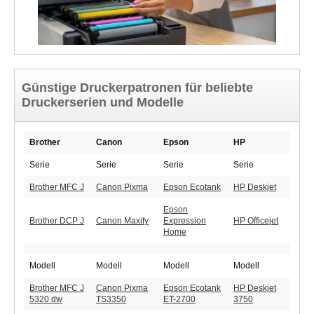
Günstige Druckerpatronen für beliebte
Druckerserien und Modelle
Brother
Canon
Epson
HP
Serie
Serie
Serie
Serie
Brother MFC J
Canon Pixma
Epson Ecotank
HP Deskjet
Epson
Brother DCP J
Canon Maxify
Expression
HP Officejet
Home
Modell
Modell
Modell
Modell
Brother MFC J
Canon Pixma
Epson Ecotank
HP Deskjet
5320 dw
TS3350
ET-2700
3750