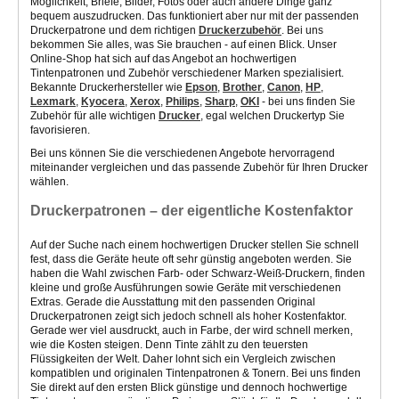
Möglichkeit, Briefe, Bilder, Fotos oder auch andere Dinge ganz
bequem auszudrucken. Das funktioniert aber nur mit der passenden
Druckerpatrone und dem richtigen
Druckerzubehör
. Bei uns
bekommen Sie alles, was Sie brauchen - auf einen Blick. Unser
Online-Shop hat sich auf das Angebot an hochwertigen
Tintenpatronen und Zubehör verschiedener Marken spezialisiert.
Bekannte Druckerhersteller wie
Epson
,
Brother
,
Canon
,
HP
,
Lexmark
,
Kyocera
,
Xerox
,
Philips
,
Sharp
,
OKI
- bei uns finden Sie
Zubehör für alle wichtigen
Drucker
, egal welchen Druckertyp Sie
favorisieren.
Bei uns können Sie die verschiedenen Angebote hervorragend
miteinander vergleichen und das passende Zubehör für Ihren Drucker
wählen.
Druckerpatronen – der eigentliche Kostenfaktor
Auf der Suche nach einem hochwertigen Drucker stellen Sie schnell
fest, dass die Geräte heute oft sehr günstig angeboten werden. Sie
haben die Wahl zwischen Farb- oder Schwarz-Weiß-Druckern, finden
kleine und große Ausführungen sowie Geräte mit verschiedenen
Extras. Gerade die Ausstattung mit den passenden Original
Druckerpatronen zeigt sich jedoch schnell als hoher Kostenfaktor.
Gerade wer viel ausdruckt, auch in Farbe, der wird schnell merken,
wie die Kosten steigen. Denn Tinte zählt zu den teuersten
Flüssigkeiten der Welt. Daher lohnt sich ein Vergleich zwischen
kompatiblen und originalen Tintenpatronen & Tonern. Bei uns finden
Sie direkt auf den ersten Blick günstige und dennoch hochwertige