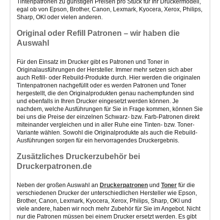
Tintenpatronen
zu günstigen Preisen pro Stück
für Ihr Druckermodell,
egal ob von Epson, Brother, Canon, Lexmark, Kyocera, Xerox, Philips,
Sharp, OKI oder vielen anderen.
Original oder Refill Patronen – wir haben die
Auswahl
Für den Einsatz im Drucker gibt es Patronen und Toner in
Originalausführungen der Hersteller. Immer mehr setzen sich aber
auch Refill- oder Rebuild-Produkte durch. Hier werden die originalen
Tintenpatronen nachgefüllt oder es werden Patronen und Toner
hergestellt, die den Originalprodukten genau nachempfunden sind
und ebenfalls in Ihren Drucker eingesetzt werden können. Je
nachdem, welche Ausführungen für Sie in Frage kommen, können Sie
bei uns die Preise der einzelnen Schwarz- bzw. Farb-Patronen direkt
miteinander vergleichen und in aller Ruhe eine Tinten- bzw. Toner-
Variante wählen. Sowohl die Originalprodukte als auch die Rebuild-
Ausführungen sorgen für ein hervorragendes Druckergebnis.
Zusätzliches Druckerzubehör bei
Druckerpatronen.de
Neben der großen Auswahl an
Druckerpatronen
und
Toner
für die
verschiedenen Drucker der unterschiedlichen Hersteller wie Epson,
Brother, Canon, Lexmark, Kyocera, Xerox, Philips, Sharp, OKI und
viele andere, haben wir noch mehr Zubehör für Sie im Angebot. Nicht
nur die Patronen müssen bei einem Drucker ersetzt werden. Es gibt