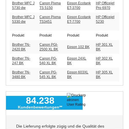
Brother MFC J
Canon Pixma
Epson Ecotank
HP Officejet
5730 dw
TS 5150
ET-3700
Pro 6970
Brother MFC J
Canon Pixma
Epson Ecotank
HP Officejet
5330 dw
TS3451
ET-7700
5230
Produkt
Produkt
Produkt
Produkt
Brother TN-
Canon PGI-
HP 301 XL
Epson 102 BK
2420 BK
2500 XL BK
BK
Brother TN-
Canon PG-
Epson 24XL
HP 302 XL
247 BK
540 XL BK
BK
BK
Brother TN-
Canon PG-
Epson 603XL
HP 305 XL
3480 BK
545 XL BK
BK
BK
84.238
Kundenbewertungen**
Die Lieferung erfolgte zügig und die Qualität des