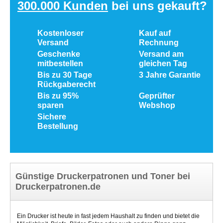
300.000 Kunden
bei uns gekauft?
Kostenloser
Kauf auf
Versand
Rechnung
Geschenke
Versand am
mitbestellen
gleichen Tag
Bis zu 30 Tage
3 Jahre Garantie
Rückgaberecht
Bis zu 95%
Geprüfter
sparen
Webshop
Sichere
Bestellung
Günstige Druckerpatronen und Toner bei
Druckerpatronen.de
Ein Drucker ist heute in fast jedem Haushalt zu finden und bietet die