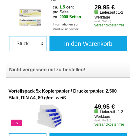
29,95 €
ca.
1.5
cent
pro Seite
Lieferzeit : 1-2
ca.
2000 Seiten
Werktage
(inkl. MwSt.)
Informationen zur
versandkostenfrei
Produktsicherheit
In den Warenkorb
Nicht vergessen mit zu bestellen!
Vorteilspack 5x Kopierpapier / Druckerpapier, 2.500
Blatt, DIN A4, 80 g/m², weiß
49,95 €
Lieferzeit : 1-2
Werktage
(inkl. MwSt.)
5x
versandkostenfrei