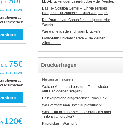
50
€
LED-Drucker oder Laserdrucker – der Vergleich
pro
Das HP Solution Center – Ein vielseitiges
swert inkl. MwSt.
Programm für zahlreiche Druckvergnügen
formationen zur
Die Drucker von Canon für die eigenen vier
oduktsicherheit
Wände!
Wie wähle ich den richtigen Drucker?
Laser-Multifunktionsgeräte – Die kleinen
Alleskönner
75
€
Druckerfragen
pro
swert inkl. MwSt.
Neueste Fragen
formationen zur
oduktsicherheit
Welche Variante ist besser ─ Toner wieder
auffüllen oder entsorgen?
Druckerpatrone eingetrocknet – was tun?
Was versteht man unter Duplexdruck?
Was ist für mich besser ─ Laserdrucker oder
Tintenstrahldrucker?
120
€
ro
Papierstau – Was tun?