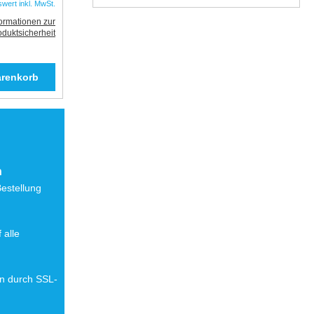
swert inkl. MwSt.
formationen zur
oduktsicherheit
n
Bestellung
 alle
en durch SSL-