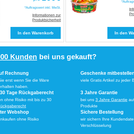
*Auftrag
*Auftragswert inkl. MwSt.
In
Pr
Informationen zur
Produktsicherheit
000 Kunden
bei uns gekauft?
auf Rechnung
Geschenke mitbestelle
Sie erst wenn Sie die Ware
viele Gratis Artikel zu jeder 
erhalten haben.
 30 Tage Rückgaberecht
3 Jahre Garantie
n ohne Risiko mit bis zu 30
bei uns
3 Jahre Garantie
auf
ückgaberecht
Produkte
fter Webshop
Sichere Bestellung
inkaufen ohne Risiko
wir sichern Ihre Kundendat
Verschlüsselung