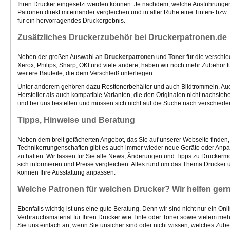
Ihren Drucker eingesetzt werden können. Je nachdem, welche Ausführungen 
Patronen direkt miteinander vergleichen und in aller Ruhe eine Tinten- bzw
für ein hervorragendes Druckergebnis.
Zusätzliches Druckerzubehör bei Druckerpatronen.de
Neben der großen Auswahl an
Druckerpatronen
und
Toner
für die verschi
Xerox, Philips, Sharp, OKI und viele andere, haben wir noch mehr Zubehör f
weitere Bauteile, die dem Verschleiß unterliegen.
Unter anderem gehören dazu Resttonerbehälter und auch Bildtrommeln. Auch 
Hersteller als auch kompatible Varianten, die den Originalen nicht nachst
und bei uns bestellen und müssen sich nicht auf die Suche nach verschied
Tipps, Hinweise und Beratung
Neben dem breit gefächerten Angebot, das Sie auf unserer Webseite finden, h
Technikerrungenschaften gibt es auch immer wieder neue Geräte oder Anpa
zu halten. Wir fassen für Sie alle News, Änderungen und Tipps zu Drucker
sich informieren und Preise vergleichen. Alles rund um das Thema Drucker 
können Ihre Ausstattung anpassen.
Welche Patronen für welchen Drucker? Wir helfen ger
Ebenfalls wichtig ist uns eine gute Beratung. Denn wir sind nicht nur ein 
Verbrauchsmaterial für Ihren Drucker wie Tinte oder Toner sowie vielem meh
Sie uns einfach an, wenn Sie unsicher sind oder nicht wissen, welches Zub