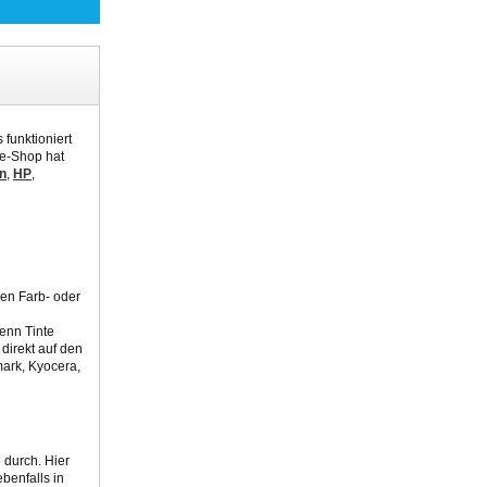
 funktioniert
ne-Shop hat
n
,
HP
,
hen Farb- oder
Denn Tinte
direkt auf den
mark, Kyocera,
 durch. Hier
benfalls in