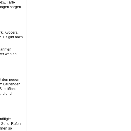
bzw. Farb-
rungen sorgen
rk, Kyocera,
n. Es gibt noch
kannten
cker wählen
Mit den neuen
dem Laufenden
Sie stöbern,
tand und
nötigte
 Seite. Rufen
önnen so