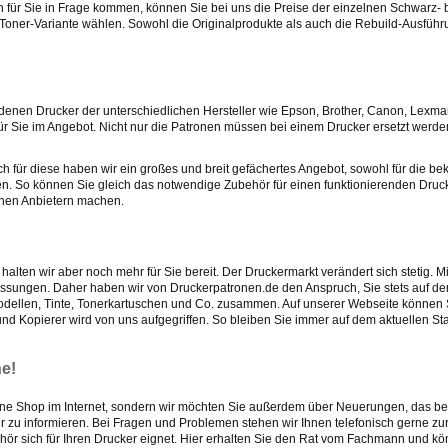
für Sie in Frage kommen, können Sie bei uns die Preise der einzelnen Schwarz- 
. Toner-Variante wählen. Sowohl die Originalprodukte als auch die Rebuild-Ausfüh
edenen Drucker der unterschiedlichen Hersteller wie Epson, Brother, Canon, Lexma
ür Sie im Angebot. Nicht nur die Patronen müssen bei einem Drucker ersetzt werde
für diese haben wir ein großes und breit gefächertes Angebot, sowohl für die be
ehen. So können Sie gleich das notwendige Zubehör für einen funktionierenden Dru
enen Anbietern machen.
alten wir aber noch mehr für Sie bereit. Der Druckermarkt verändert sich stetig. 
ssungen. Daher haben wir von Druckerpatronen.de den Anspruch, Sie stets auf 
modellen, Tinte, Tonerkartuschen und Co. zusammen. Auf unserer Webseite können 
und Kopierer wird von uns aufgegriffen. So bleiben Sie immer auf dem aktuellen S
ne!
Online Shop im Internet, sondern wir möchten Sie außerdem über Neuerungen, das be
r zu informieren. Bei Fragen und Problemen stehen wir Ihnen telefonisch gerne zur
ehör sich für Ihren Drucker eignet. Hier erhalten Sie den Rat vom Fachmann und k