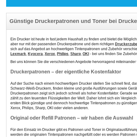
Günstige Druckerpatronen und Toner bei Drucke
Ein Drucker ist heute in fast jedem Haushalt zu finden und bietet die Mögli
aber nur mit der passenden Druckerpatrone und dem richtigen
Druckerzub
sich auf das Angebot an hochwertigen Tintenpatronen und Zubehör verschie
Lexmark
,
Kyocera
,
Xerox
,
Philips
,
Sharp
,
OKI
- bei uns finden Sie Zubehör
Bei uns können Sie die verschiedenen Angebote hervorragend miteinander 
Druckerpatronen – der eigentliche Kostenfaktor
Auf der Suche nach einem hochwertigen Drucker stellen Sie schnell fest, d
Schwarz-Weiß-Druckern, finden kleine und große Ausführungen sowie Geräte
Druckerpatronen zeigt sich jedoch schnell als hoher Kostenfaktor. Gerade we
zählt zu den teuersten Flüssigkeiten der Welt. Daher lohnt sich ein Verglei
ersten Blick günstige und dennoch hochwertige Tintenpatronen
zu günstige
Xerox, Philips, Sharp, OKI oder vielen anderen.
Original oder Refill Patronen – wir haben die Auswahl
Für den Einsatz im Drucker gibt es Patronen und Toner in Originalausführung
werden die originalen Tintenpatronen nachgefüllt oder es werden Patronen 