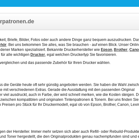
rpatronen.de
chkeit, Briefe, Bilder, Fotos oder auch andere Dinge ganz bequem auszudrucken. Das
ehör
. Bei uns bekommen Sie alles, was Sie brauchen - auf einen Blick. Unser Onli
dener Marken spezialisiert. Bekannte Druckerhersteller wie
Epson
,
Brother
,
Cano
 für alle wichtigen
Drucker
, egal welchen Druckertyp Sie favorisieren.
vergleichen und das passende Zubehör für Ihren Drucker wählen.
ass die Geräte heute oft sehr günstig angeboten werden. Sie haben die Wahl zwisc
 mit verschiedenen Extras. Gerade die Ausstattung mit den passenden Original
r viel ausdruckt, auch in Farbe, der wird schnell merken, wie die Kosten steigen. 
ch zwischen kompatiblen und originalen Tintenpatronen & Tonern. Bei uns finden Sie 
n Preisen pro Stück
für Ihr Druckermodell, egal ob von Epson, Brother, Canon, Lex
en der Hersteller. Immer mehr setzen sich aber auch Refill- oder Rebuild-Produkte
und Toner hergestellt, die den Originalprodukten genau nachempfunden sind und e