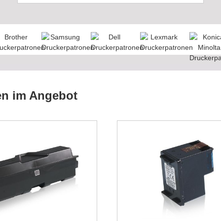
en im Angebot
Diese Patrone ist ei
Preishammer. Ich b
schon seit Jahren 
Schwierigkeiten
Robert, Deutschla