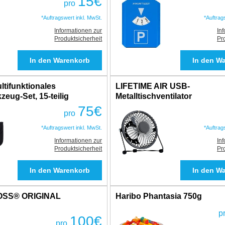
15
€
pro
*Auftragswert inkl. MwSt.
*Auftrag
Informationen zur
In
Produktsicherheit
Pr
tifunktionales
LIFETIME AIR USB-
eug-Set, 15-teilig
Metalltischventilator
75
€
pro
*Auftragswert inkl. MwSt.
*Auftrag
Informationen zur
In
Produktsicherheit
Pr
OSS® ORIGINAL
Haribo Phantasia 750g
p
100
€
pro