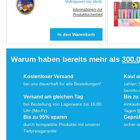
*Auftragswert inkl. MwSt.
Informationen zur
Produktsicherheit
Warum haben bereits mehr als
300.
Kostenloser Versand
Kauf 
bei uns dauerhaft für alle Bestellungen!
zahlen 
bereits 
Versand am gleichen Tag
Bis zu
bei Bestellung von Lagerware bis 16:00
einkaufe
Uhr (Mo-Fr)
Tagen
R
Bis zu 95% sparen
Geprü
durch kompatible Produkte mit unserer
sicher e
Tiefpreisgarantie