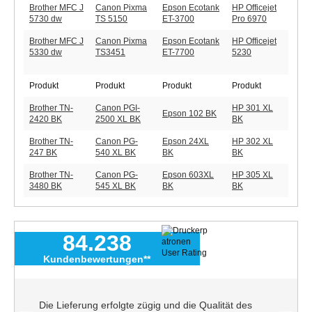
Brother MFC J
Canon Pixma
Epson Ecotank
HP Officejet
5730 dw
TS 5150
ET-3700
Pro 6970
Brother MFC J
Canon Pixma
Epson Ecotank
HP Officejet
5330 dw
TS3451
ET-7700
5230
Produkt
Produkt
Produkt
Produkt
Brother TN-
Canon PGI-
HP 301 XL
Epson 102 BK
2420 BK
2500 XL BK
BK
Brother TN-
Canon PG-
Epson 24XL
HP 302 XL
247 BK
540 XL BK
BK
BK
Brother TN-
Canon PG-
Epson 603XL
HP 305 XL
3480 BK
545 XL BK
BK
BK
84.238
Kundenbewertungen**
Die Lieferung erfolgte zügig und die Qualität des