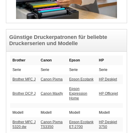
Günstige Druckerpatronen für beliebte
Druckerserien und Modelle
Brother
Canon
Epson
HP
Serie
Serie
Serie
Serie
Brother MFC J
Canon Pixma
Epson Ecotank
HP Deskjet
Epson
Brother DCP J
Canon Maxify
Expression
HP Officejet
Home
Modell
Modell
Modell
Modell
Brother MFC J
Canon Pixma
Epson Ecotank
HP Deskjet
5320 dw
TS3350
ET-2700
3750