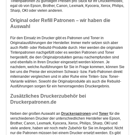
Tintenpatronen
zu günstigen Preisen pro Stück
für Ihr Druckermodell,
egal ob von Epson, Brother, Canon, Lexmark, Kyocera, Xerox, Philips,
Sharp, OKI oder vielen anderen.
Original oder Refill Patronen – wir haben die
Auswahl
Für den Einsatz im Drucker gibt es Patronen und Toner in
Originalausführungen der Hersteller. Immer mehr setzen sich aber
auch Refill- oder Rebuild-Produkte durch. Hier werden die originalen
Tintenpatronen nachgefüllt oder es werden Patronen und Toner
hergestellt, die den Originalprodukten genau nachempfunden sind
und ebenfalls in Ihren Drucker eingesetzt werden können. Je
nachdem, welche Ausführungen für Sie in Frage kommen, können Sie
bei uns die Preise der einzelnen Schwarz- bzw. Farb-Patronen direkt
miteinander vergleichen und in aller Ruhe eine Tinten- bzw. Toner-
Variante wählen. Sowohl die Originalprodukte als auch die Rebuild-
Ausführungen sorgen für ein hervorragendes Druckergebnis.
Zusätzliches Druckerzubehör bei
Druckerpatronen.de
Neben der großen Auswahl an
Druckerpatronen
und
Toner
für die
verschiedenen Drucker der unterschiedlichen Hersteller wie Epson,
Brother, Canon, Lexmark, Kyocera, Xerox, Philips, Sharp, OKI und
viele andere, haben wir noch mehr Zubehör für Sie im Angebot. Nicht
nur die Patronen müssen bei einem Drucker ersetzt werden. Es gibt