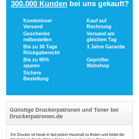
300.000 Kunden
bei uns gekauft?
Kostenloser
Kauf auf
Versand
Rechnung
Geschenke
Versand am
mitbestellen
gleichen Tag
Bis zu 30 Tage
3 Jahre Garantie
Rückgaberecht
Bis zu 95%
Geprüfter
sparen
Webshop
Sichere
Bestellung
Günstige Druckerpatronen und Toner bei
Druckerpatronen.de
Ein Drucker ist heute in fast jedem Haushalt zu finden und bietet die