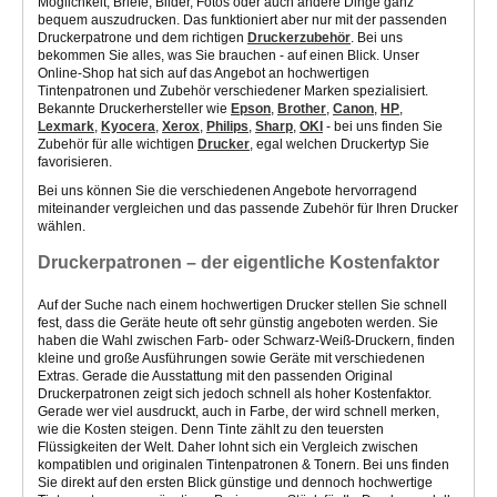
Möglichkeit, Briefe, Bilder, Fotos oder auch andere Dinge ganz
bequem auszudrucken. Das funktioniert aber nur mit der passenden
Druckerpatrone und dem richtigen
Druckerzubehör
. Bei uns
bekommen Sie alles, was Sie brauchen - auf einen Blick. Unser
Online-Shop hat sich auf das Angebot an hochwertigen
Tintenpatronen und Zubehör verschiedener Marken spezialisiert.
Bekannte Druckerhersteller wie
Epson
,
Brother
,
Canon
,
HP
,
Lexmark
,
Kyocera
,
Xerox
,
Philips
,
Sharp
,
OKI
- bei uns finden Sie
Zubehör für alle wichtigen
Drucker
, egal welchen Druckertyp Sie
favorisieren.
Bei uns können Sie die verschiedenen Angebote hervorragend
miteinander vergleichen und das passende Zubehör für Ihren Drucker
wählen.
Druckerpatronen – der eigentliche Kostenfaktor
Auf der Suche nach einem hochwertigen Drucker stellen Sie schnell
fest, dass die Geräte heute oft sehr günstig angeboten werden. Sie
haben die Wahl zwischen Farb- oder Schwarz-Weiß-Druckern, finden
kleine und große Ausführungen sowie Geräte mit verschiedenen
Extras. Gerade die Ausstattung mit den passenden Original
Druckerpatronen zeigt sich jedoch schnell als hoher Kostenfaktor.
Gerade wer viel ausdruckt, auch in Farbe, der wird schnell merken,
wie die Kosten steigen. Denn Tinte zählt zu den teuersten
Flüssigkeiten der Welt. Daher lohnt sich ein Vergleich zwischen
kompatiblen und originalen Tintenpatronen & Tonern. Bei uns finden
Sie direkt auf den ersten Blick günstige und dennoch hochwertige