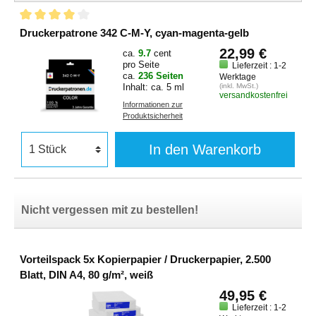
HP Officejet 6305
HP Photosmart C 3110
HP Officejet 6310
HP Photosmart C 3125
Druckerpatrone 342 C-M-Y, cyan-magenta-gelb
HP Officejet 6310 Series
HP Photosmart C 3135
22,99 €
ca.
9.7
cent
HP Officejet 6310 V
HP Photosmart C 3140
pro Seite
Lieferzeit : 1-2
HP Officejet 6310 XI
HP Photosmart C 3150
ca.
236 Seiten
Werktage
HP Officejet 6313
HP Photosmart C 3170
Inhalt: ca. 5 ml
(inkl. MwSt.)
versandkostenfrei
HP Officejet 6315
HP Photosmart C 3175
Informationen zur
HP Officejet 6318
Produktsicherheit
HP Photosmart C 3180
HP PSC 1500 Series
HP Photosmart C 3185
In den Warenkorb
HP PSC 1510
HP Photosmart C 3190
HP PSC 1510 S
HP Photosmart C 3194
HP PSC 1510 XI
Nicht vergessen mit zu bestellen!
Vorteilspack 5x Kopierpapier / Druckerpapier, 2.500
Blatt, DIN A4, 80 g/m², weiß
49,95 €
Lieferzeit : 1-2