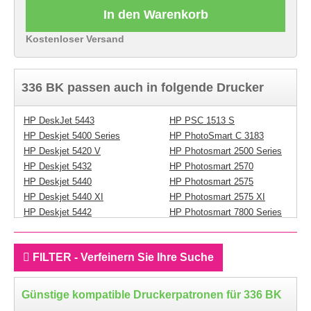
In den Warenkorb
Kostenloser Versand
336 BK passen auch in folgende Drucker
HP DeskJet 5443
HP PSC 1513 S
HP Deskjet 5400 Series
HP PhotoSmart C 3183
HP Deskjet 5420 V
HP Photosmart 2500 Series
HP Deskjet 5432
HP Photosmart 2570
HP Deskjet 5440
HP Photosmart 2575
HP Deskjet 5440 XI
HP Photosmart 2575 XI
HP Deskjet 5442
HP Photosmart 7800 Series
HP Deskjet D 4100 Series
HP Photosmart 7850
HP Deskjet D 4145
HP Photosmart 7850 Series
FILTER - Verfeinern Sie Ihre Suche
HP Deskjet D 4155
HP Photosmart 7850 V
HP Deskjet D 4160
HP Photosmart 7850 XI
HP Officejet 6300 Series
HP Photosmart C 3100
Günstige kompatible Druckerpatronen für 336 BK
HP Officejet 6304
Series