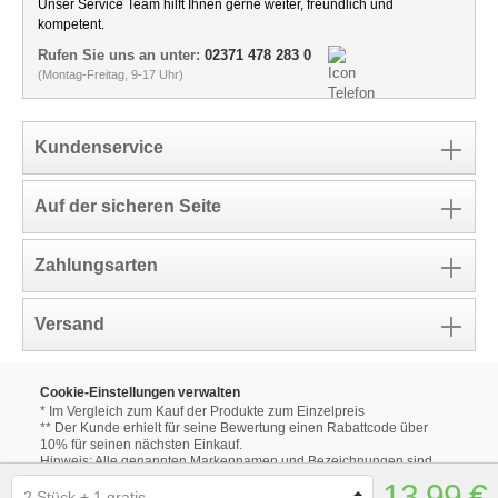
Unser Service Team hilft Ihnen gerne weiter, freundlich und
kompetent.
Rufen Sie uns an unter:
02371 478 283 0
(Montag-Freitag, 9-17 Uhr)
Kundenservice
Auf der sicheren Seite
Zahlungsarten
Versand
Cookie-Einstellungen verwalten
* Im Vergleich zum Kauf der Produkte zum Einzelpreis
** Der Kunde erhielt für seine Bewertung einen Rabattcode über
10% für seinen nächsten Einkauf.
Hinweis: Alle genannten Markennamen und Bezeichnungen sind
eingetragene Warenzeichen ihrer Eigentümer.
13,99 €
Die aufgeführten Markennamen und Bezeichnungen auf unseren