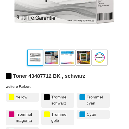
Toner 43487712 BK , schwarz
weitere Farben:
Yellow
Trommel
Trommel
schwarz
cyan
Trommel
Trommel
Cyan
magenta
gelb