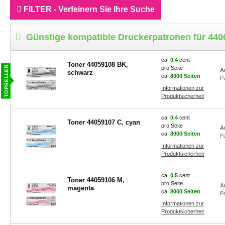
FILTER - Verfeinern Sie Ihre Suche
Günstige kompatible Druckerpatronen für 44
ca.
0.4
cent
Toner 44059108 BK,
pro Seite
A
schwarz
ca.
8000 Seiten
P
Informationen zur
Produktsicherheit
ca.
0.4
cent
Toner 44059107 C, cyan
pro Seite
A
ca.
8000 Seiten
P
Informationen zur
Produktsicherheit
ca.
0.5
cent
Toner 44059106 M,
pro Seite
A
magenta
ca.
8000 Seiten
P
Informationen zur
Produktsicherheit