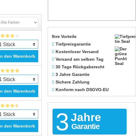
Ihre Vorteile
Tiefpreisgarantie
Kostenloser Versand
In den Warenkorb
Versand am selben Tag
30 Tage Rückgaberecht
3 Jahre Garantie
Sichere Zahlung
Konform nach DSGVO-EU
In den Warenkorb
3
Jahre
Garantie
In den Warenkorb