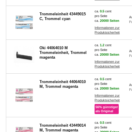
ca.
0.5
cent
Trommeleinheit 43449015
pro Seite
A
C, Trommel cyan
ca.
20000 Seiten
P
Informationen zur
Produktsicherheit
ca.
1.2
cent
Oki 44064010 M
pro Seite
A
Trommeleinheit, Trommel
ca.
20000 Seiten
P
magenta
Informationen zur
Produktsicherheit
ca.
0.5
cent
Trommeleinheit 44064010
pro Seite
A
M, Trommel magenta
ca.
20000 Seiten
P
Informationen zur
Produktsicherheit
56% günstiger
als Original
ca.
0.5
cent
Trommeleinheit 43449014
pro Seite
A
M, Trommel magenta