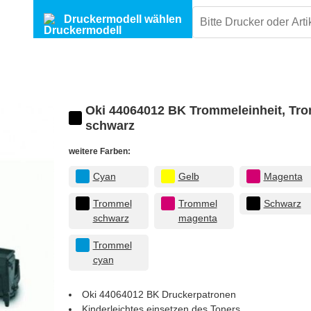
Druckermodell wählen
Oki 44064012 BK Trommeleinheit, Tr
schwarz
weitere Farben:
Cyan
Gelb
Magenta
Trommel
Trommel
Schwarz
schwarz
magenta
Trommel
cyan
Oki 44064012 BK
Druckerpatronen
Kinderleichtes einsetzen des Toners