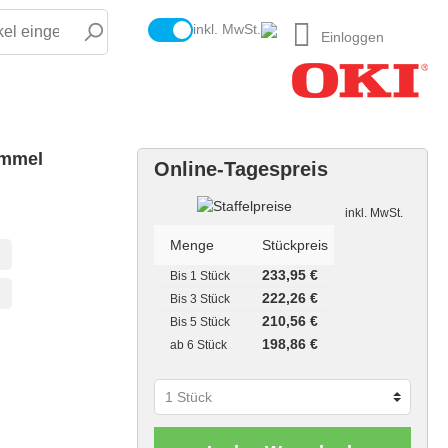
inkl. MwSt.
Einloggen
ommel
Online-Tagespreis
Staffelpreise
inkl. MwSt.
Menge
Stückpreis
233,95 €
Bis
1 Stück
222,26 €
Bis
3 Stück
210,56 €
Bis
5 Stück
198,86 €
ab
6 Stück