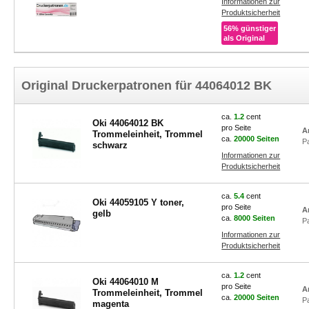
Informationen zur
Produktsicherheit
56% günstiger
als Original
Original Druckerpatronen für 44064012 BK
ca.
1.2
cent
Oki 44064012 BK
pro Seite
A
Trommeleinheit, Trommel
ca.
20000 Seiten
P
schwarz
Informationen zur
Produktsicherheit
ca.
5.4
cent
Oki 44059105 Y toner,
pro Seite
A
gelb
ca.
8000 Seiten
P
Informationen zur
Produktsicherheit
ca.
1.2
cent
Oki 44064010 M
pro Seite
A
Trommeleinheit, Trommel
ca.
20000 Seiten
P
magenta