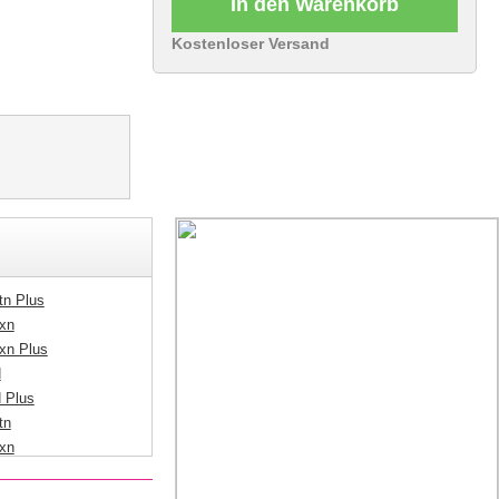
In den Warenkorb
Kostenloser Versand
n Plus
xn
xn Plus
N
 Plus
tn
xn
N