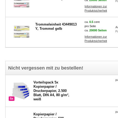
ca.
20000 Seiten
P
Informationen zur
Produktsicherheit
ca.
0.5
cent
Trommeleinheit 43449013
pro Seite
A
Y, Trommel gelb
ca.
20000 Seiten
P
Informationen zur
Produktsicherheit
Nicht vergessen mit zu bestellen!
p
Vorteilspack 5x
Kopierpapier /
Druckerpapier, 2.500
Blatt, DIN A4, 80 g/m²,
5x
weiß
p
Kopierpapier /