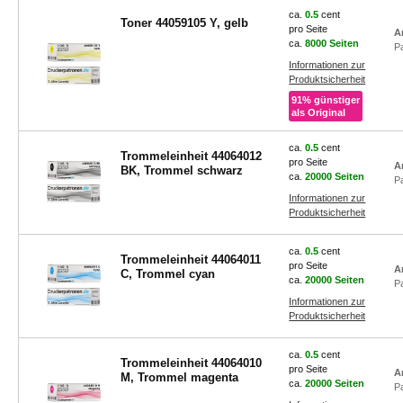
ca.
0.5
cent
Toner 44059105 Y, gelb
pro Seite
A
ca.
8000 Seiten
P
Informationen zur
Produktsicherheit
91% günstiger
als Original
ca.
0.5
cent
Trommeleinheit 44064012
pro Seite
A
BK, Trommel schwarz
ca.
20000 Seiten
P
Informationen zur
Produktsicherheit
ca.
0.5
cent
Trommeleinheit 44064011
pro Seite
A
C, Trommel cyan
ca.
20000 Seiten
P
Informationen zur
Produktsicherheit
ca.
0.5
cent
Trommeleinheit 44064010
pro Seite
A
M, Trommel magenta
ca.
20000 Seiten
P