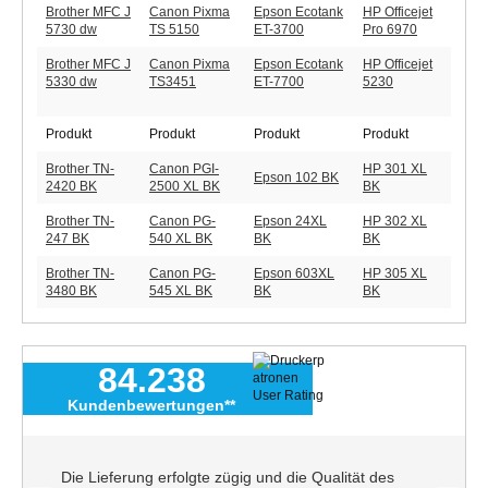
Brother MFC J
Canon Pixma
Epson Ecotank
HP Officejet
5730 dw
TS 5150
ET-3700
Pro 6970
Brother MFC J
Canon Pixma
Epson Ecotank
HP Officejet
5330 dw
TS3451
ET-7700
5230
Produkt
Produkt
Produkt
Produkt
Brother TN-
Canon PGI-
HP 301 XL
Epson 102 BK
2420 BK
2500 XL BK
BK
Brother TN-
Canon PG-
Epson 24XL
HP 302 XL
247 BK
540 XL BK
BK
BK
Brother TN-
Canon PG-
Epson 603XL
HP 305 XL
3480 BK
545 XL BK
BK
BK
84.238
Kundenbewertungen**
Die Lieferung erfolgte zügig und die Qualität des