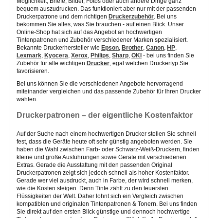
Möglichkeit, Briefe, Bilder, Fotos oder auch andere Dinge ganz
bequem auszudrucken. Das funktioniert aber nur mit der passenden
Druckerpatrone und dem richtigen
Druckerzubehör
. Bei uns
bekommen Sie alles, was Sie brauchen - auf einen Blick. Unser
Online-Shop hat sich auf das Angebot an hochwertigen
Tintenpatronen und Zubehör verschiedener Marken spezialisiert.
Bekannte Druckerhersteller wie
Epson
,
Brother
,
Canon
,
HP
,
Lexmark
,
Kyocera
,
Xerox
,
Philips
,
Sharp
,
OKI
- bei uns finden Sie
Zubehör für alle wichtigen
Drucker
, egal welchen Druckertyp Sie
favorisieren.
Bei uns können Sie die verschiedenen Angebote hervorragend
miteinander vergleichen und das passende Zubehör für Ihren Drucker
wählen.
Druckerpatronen – der eigentliche Kostenfaktor
Auf der Suche nach einem hochwertigen Drucker stellen Sie schnell
fest, dass die Geräte heute oft sehr günstig angeboten werden. Sie
haben die Wahl zwischen Farb- oder Schwarz-Weiß-Druckern, finden
kleine und große Ausführungen sowie Geräte mit verschiedenen
Extras. Gerade die Ausstattung mit den passenden Original
Druckerpatronen zeigt sich jedoch schnell als hoher Kostenfaktor.
Gerade wer viel ausdruckt, auch in Farbe, der wird schnell merken,
wie die Kosten steigen. Denn Tinte zählt zu den teuersten
Flüssigkeiten der Welt. Daher lohnt sich ein Vergleich zwischen
kompatiblen und originalen Tintenpatronen & Tonern. Bei uns finden
Sie direkt auf den ersten Blick günstige und dennoch hochwertige