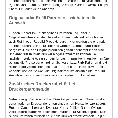
Tintenpatronen
zu günstigen Preisen pro Stück
für Ihr Druckermodell,
egal ob von Epson, Brother, Canon, Lexmark, Kyocera, Xerox, Philips,
Sharp, OKI oder vielen anderen.
Original oder Refill Patronen – wir haben die
Auswahl
Für den Einsatz im Drucker gibt es Patronen und Toner in
Originalausführungen der Hersteller. Immer mehr setzen sich aber
auch Refill- oder Rebuild-Produkte durch. Hier werden die originalen
Tintenpatronen nachgefüllt oder es werden Patronen und Toner
hergestellt, die den Originalprodukten genau nachempfunden sind
und ebenfalls in Ihren Drucker eingesetzt werden können. Je
nachdem, welche Ausführungen für Sie in Frage kommen, können Sie
bei uns die Preise der einzelnen Schwarz- bzw. Farb-Patronen direkt
miteinander vergleichen und in aller Ruhe eine Tinten- bzw. Toner-
Variante wählen. Sowohl die Originalprodukte als auch die Rebuild-
Ausführungen sorgen für ein hervorragendes Druckergebnis.
Zusätzliches Druckerzubehör bei
Druckerpatronen.de
Neben der großen Auswahl an
Druckerpatronen
und
Toner
für die
verschiedenen Drucker der unterschiedlichen Hersteller wie Epson,
Brother, Canon, Lexmark, Kyocera, Xerox, Philips, Sharp, OKI und
viele andere, haben wir noch mehr Zubehör für Sie im Angebot. Nicht
nur die Patronen müssen bei einem Drucker ersetzt werden. Es gibt