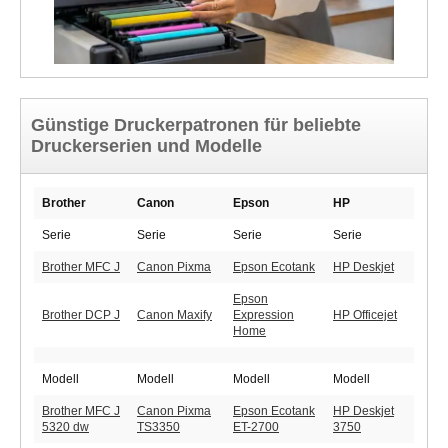
Günstige Druckerpatronen für beliebte
Druckerserien und Modelle
Brother
Canon
Epson
HP
Serie
Serie
Serie
Serie
Brother MFC J
Canon Pixma
Epson Ecotank
HP Deskjet
Epson
Brother DCP J
Canon Maxify
Expression
HP Officejet
Home
Modell
Modell
Modell
Modell
Brother MFC J
Canon Pixma
Epson Ecotank
HP Deskjet
5320 dw
TS3350
ET-2700
3750