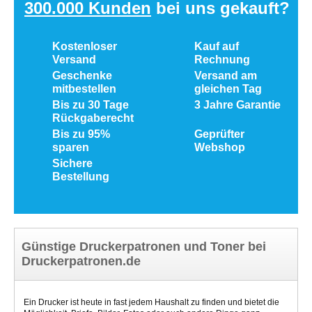
300.000 Kunden
bei uns gekauft?
Kostenloser
Kauf auf
Versand
Rechnung
Geschenke
Versand am
mitbestellen
gleichen Tag
Bis zu 30 Tage
3 Jahre Garantie
Rückgaberecht
Bis zu 95%
Geprüfter
sparen
Webshop
Sichere
Bestellung
Günstige Druckerpatronen und Toner bei
Druckerpatronen.de
Ein Drucker ist heute in fast jedem Haushalt zu finden und bietet die