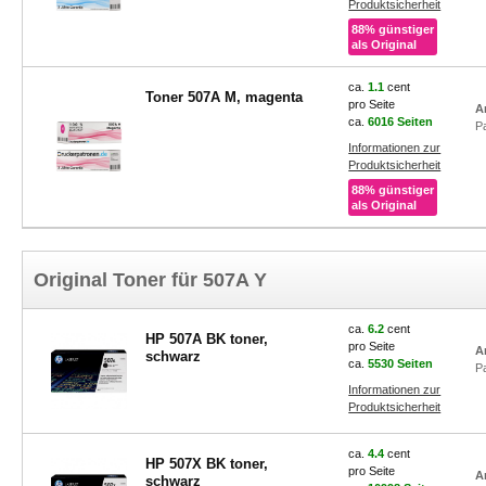
Produktsicherheit
88% günstiger
als Original
ca.
1.1
cent
Toner 507A M, magenta
pro Seite
A
ca.
6016 Seiten
P
Informationen zur
Produktsicherheit
88% günstiger
als Original
Original Toner für 507A Y
ca.
6.2
cent
HP 507A BK toner,
pro Seite
A
schwarz
ca.
5530 Seiten
P
Informationen zur
Produktsicherheit
ca.
4.4
cent
HP 507X BK toner,
pro Seite
A
schwarz