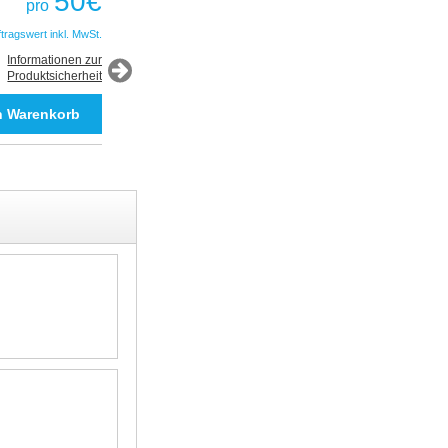
50
€
pro
50
€
pro
ftragswert inkl. MwSt.
*Auftragswert inkl. MwSt.
Informationen zur
Produktsicherheit
Informationen zur
Produktsicherheit