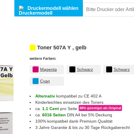
Druckermodell wählen
Toner 507A Y , gelb
weitere Farben:
Magenta
Schwarz
Schwarz
Cyan
Alternativ
kompatibel zu CE 402 A
Kinderleichtes einsetzen des Toners
ca.
1.1 Cent
pro Seite
88% günstiger
als Original
ca.
6016 Seiten
DIN A4 bei 5% Deckung
100% kompatibel dank Premium Qualität
3 Jahre Garantie & bis zu 30 Tage Rückgaberecht