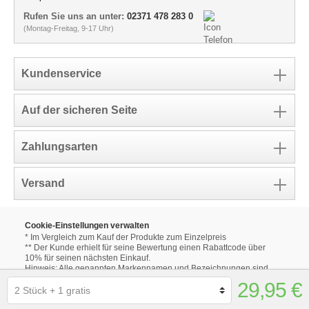
Rufen Sie uns an unter:
02371 478 283 0
(Montag-Freitag, 9-17 Uhr)
Kundenservice
Auf der sicheren Seite
Zahlungsarten
Versand
Cookie-Einstellungen verwalten
* Im Vergleich zum Kauf der Produkte zum Einzelpreis
** Der Kunde erhielt für seine Bewertung einen Rabattcode über
10% für seinen nächsten Einkauf.
Hinweis: Alle genannten Markennamen und Bezeichnungen sind
eingetragene Warenzeichen ihrer Eigentümer.
29,95 €
Die aufgeführten Markennamen und Bezeichnungen auf unseren
Internetseiten dienen ausschließlich zur Beschreibung unserer