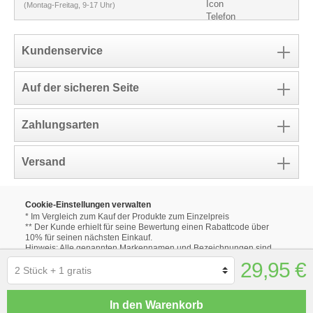
(Montag-Freitag, 9-17 Uhr)
Kundenservice
Auf der sicheren Seite
Zahlungsarten
Versand
Cookie-Einstellungen verwalten
* Im Vergleich zum Kauf der Produkte zum Einzelpreis
** Der Kunde erhielt für seine Bewertung einen Rabattcode über
10% für seinen nächsten Einkauf.
Hinweis: Alle genannten Markennamen und Bezeichnungen sind
eingetragene Warenzeichen ihrer Eigentümer.
29,95 €
Die aufgeführten Markennamen und Bezeichnungen auf unseren
Internetseiten dienen ausschließlich zur Beschreibung unserer
Produkte.
Alle Produktbilder dienen lediglich der Illustration der
In den Warenkorb
unterschiedlichen Optionen.