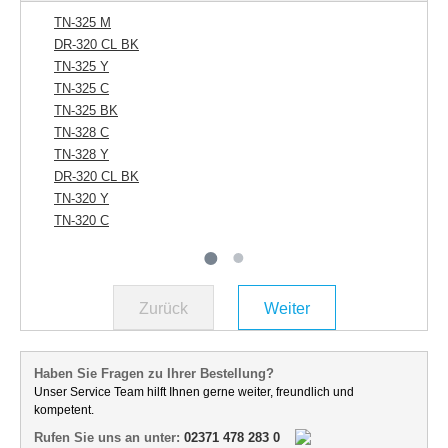
TN-325 M
TN
DR-320 CL BK
TN
TN-325 Y
TN
TN-325 C
TN
TN-325 BK
TN
TN-328 C
TN
TN-328 Y
TN
DR-320 CL BK
TN
TN-320 Y
TN
TN-320 C
TN
Zurück
Weiter
Haben Sie Fragen zu Ihrer Bestellung?
Unser Service Team hilft Ihnen gerne weiter, freundlich und
kompetent.
Rufen Sie uns an unter:
02371 478 283 0