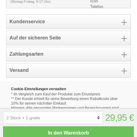
(Montag-Freitag, 9-17 Uhr)
Kundenservice
Auf der sicheren Seite
Zahlungsarten
Versand
Cookie-Einstellungen verwalten
* Im Vergleich zum Kauf der Produkte zum Einzelpreis
** Der Kunde erhielt für seine Bewertung einen Rabattcode über
10% für seinen nächsten Einkauf.
Hinweis: Alle genannten Markennamen und Bezeichnungen sind
eingetragene Warenzeichen ihrer Eigentümer.
29,95 €
Die aufgeführten Markennamen und Bezeichnungen auf unseren
Internetseiten dienen ausschließlich zur Beschreibung unserer
Produkte.
Alle Produktbilder dienen lediglich der Illustration der
In den Warenkorb
unterschiedlichen Optionen.