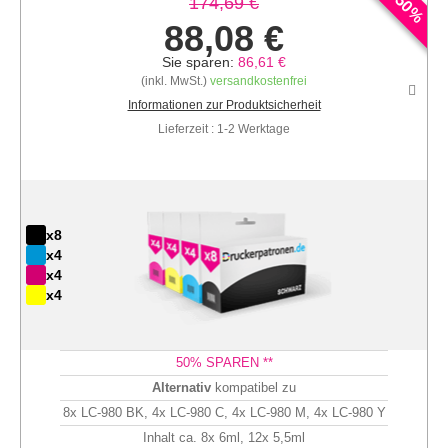
50
174,69 €
%
88,08 €
Sie sparen:
86,61 €
(inkl. MwSt.)
versandkostenfrei
Informationen zur Produktsicherheit
Lieferzeit : 1-2 Werktage
x8
x4
x4
x4
50
% SPAREN **
Alternativ
kompatibel zu
8x LC-980 BK, 4x LC-980 C, 4x LC-980 M, 4x LC-980 Y
Inhalt ca. 8x 6ml, 12x 5,5ml