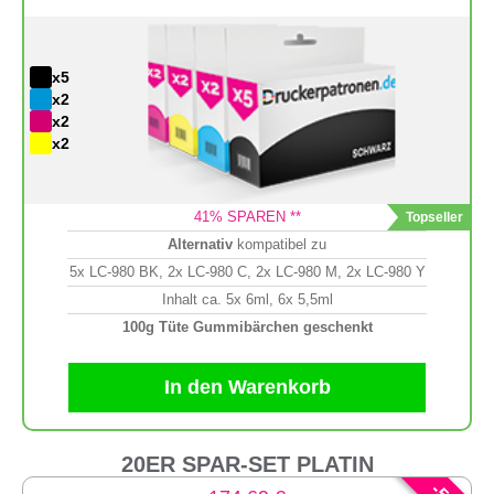
x5
x2
x2
x2
41
% SPAREN **
Alternativ
kompatibel zu
5x LC-980 BK, 2x LC-980 C, 2x LC-980 M, 2x LC-980 Y
Inhalt ca. 5x 6ml, 6x 5,5ml
100g Tüte Gummibärchen geschenkt
In den Warenkorb
20ER SPAR-SET PLATIN
-