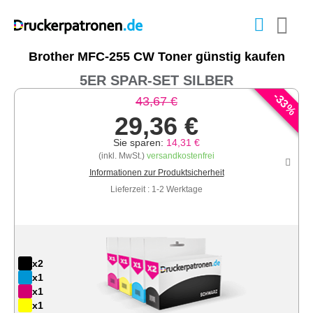
Brother MFC-255 CW Toner günstig kaufen
5ER SPAR-SET SILBER
-
33
43,67 €
%
29,36 €
Sie sparen:
14,31 €
(inkl. MwSt.)
versandkostenfrei
Informationen zur Produktsicherheit
Lieferzeit : 1-2 Werktage
x2
x1
x1
x1