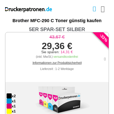
Brother MFC-290 C Toner günstig kaufen
5ER SPAR-SET SILBER
-
33
43,67 €
%
29,36 €
Sie sparen:
14,31 €
(inkl. MwSt.)
versandkostenfrei
Informationen zur Produktsicherheit
Lieferzeit : 1-2 Werktage
x2
x1
x1
x1