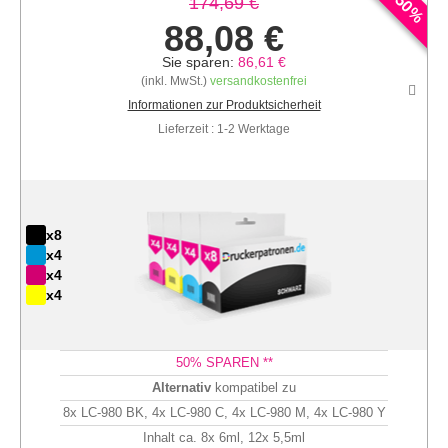
50
174,69 €
%
88,08 €
Sie sparen:
86,61 €
(inkl. MwSt.)
versandkostenfrei
Informationen zur Produktsicherheit
Lieferzeit : 1-2 Werktage
x8
x4
x4
x4
50
% SPAREN **
Alternativ
kompatibel zu
8x LC-980 BK, 4x LC-980 C, 4x LC-980 M, 4x LC-980 Y
Inhalt ca. 8x 6ml, 12x 5,5ml