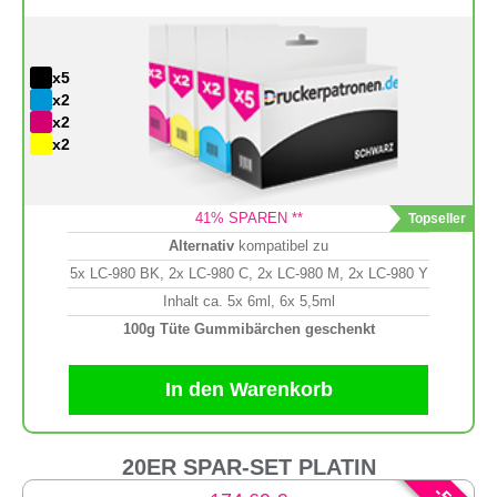
x5
x2
x2
x2
41
% SPAREN **
Alternativ
kompatibel zu
5x LC-980 BK, 2x LC-980 C, 2x LC-980 M, 2x LC-980 Y
Inhalt ca. 5x 6ml, 6x 5,5ml
100g Tüte Gummibärchen geschenkt
In den Warenkorb
20ER SPAR-SET PLATIN
-