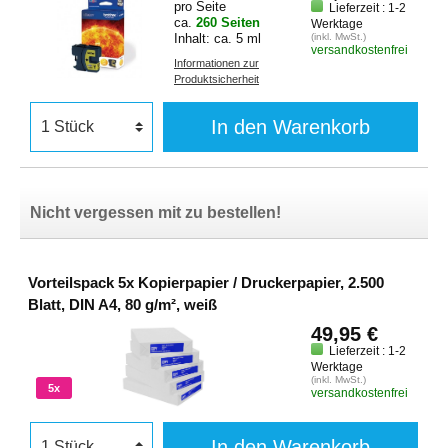
pro Seite
Lieferzeit : 1-2
ca.
260 Seiten
Werktage
Inhalt: ca. 5 ml
(inkl. MwSt.)
versandkostenfrei
Informationen zur
Produktsicherheit
In den Warenkorb
Nicht vergessen mit zu bestellen!
Vorteilspack 5x Kopierpapier / Druckerpapier, 2.500
Blatt, DIN A4, 80 g/m², weiß
49,95 €
Lieferzeit : 1-2
Werktage
(inkl. MwSt.)
5x
versandkostenfrei
In den Warenkorb