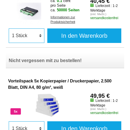
40,45 €
ca.
0.1
cent
pro Seite
Lieferzeit : 1-2
ca.
50000 Seiten
Werktage
(inkl. MwSt.)
Informationen zur
versandkostenfrei
Produktsicherheit
In den Warenkorb
Nicht vergessen mit zu bestellen!
Vorteilspack 5x Kopierpapier / Druckerpapier, 2.500
Blatt, DIN A4, 80 g/m², weiß
49,95 €
Lieferzeit : 1-2
Werktage
(inkl. MwSt.)
5x
versandkostenfrei
In den Warenkorb