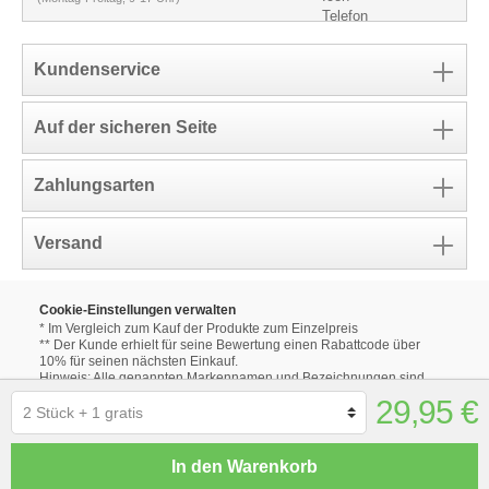
Kundenservice
Auf der sicheren Seite
Zahlungsarten
Versand
Cookie-Einstellungen verwalten
* Im Vergleich zum Kauf der Produkte zum Einzelpreis
** Der Kunde erhielt für seine Bewertung einen Rabattcode über
10% für seinen nächsten Einkauf.
Hinweis: Alle genannten Markennamen und Bezeichnungen sind
eingetragene Warenzeichen ihrer Eigentümer.
29,95 €
Die aufgeführten Markennamen und Bezeichnungen auf unseren
Internetseiten dienen ausschließlich zur Beschreibung unserer
Produkte.
Alle Produktbilder dienen lediglich der Illustration der
In den Warenkorb
unterschiedlichen Optionen.