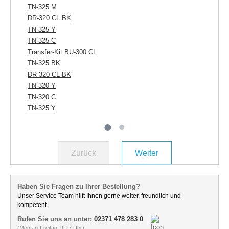
TN-325 M
TN
DR-320 CL BK
TN
TN-325 Y
TN
TN-325 C
Re
Transfer-Kit BU-300 CL
TN
TN-325 BK
TN
DR-320 CL BK
TN-320 Y
TN-320 C
TN-325 Y
Zurück
Weiter
Haben Sie Fragen zu Ihrer Bestellung?
Unser Service Team hilft Ihnen gerne weiter, freundlich und
kompetent.
Rufen Sie uns an unter:
02371 478 283 0
(Montag-Freitag, 9-17 Uhr)