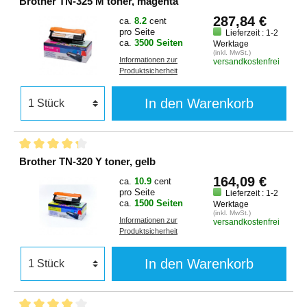
Brother TN-325 M toner, magenta
287,84 €
ca.
8.2
cent
pro Seite
Lieferzeit : 1-2
ca.
3500 Seiten
Werktage
(inkl. MwSt.)
Informationen zur
versandkostenfrei
Produktsicherheit
In den Warenkorb
Brother TN-320 Y toner, gelb
164,09 €
ca.
10.9
cent
pro Seite
Lieferzeit : 1-2
ca.
1500 Seiten
Werktage
(inkl. MwSt.)
Informationen zur
versandkostenfrei
Produktsicherheit
In den Warenkorb