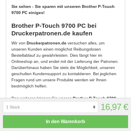
Sie sehen - Sie sparen mit unseren Brother P-Touch
9700 PC einiges!
Brother P-Touch 9700 PC bei
Druckerpatronen.de kaufen
Wir von
Druckerpatronen.de
versuchen alles, um
unseren Kunden einen möglichst Reibungslosen
Bestellablauf zu gewährleisten. Dies fängt hier im
Onlineshop an, und endet mit der Lieferung der Patronen.
Darüberhinaus haben Sie stets die Möglichkeit, unseren
geschulten Kundensupport zu kontaktieren. Bei jeglichen
Fragen rund um unsere Produkte werden wir Ihnen
bestmöglich helfen.
Des weiteren können Sie unsere
Brother P-Touch 9700
PC
ohne Risiko kaufen. In der Regel können auch
16,97 €
Neukunden bei uns
bequem auf Rechnung bestellen
.
Und sollte einmal etwas nicht in Ordnung sein, so können
In den Warenkorb
Sie uns die Patronen
innerhalb 100 Tage zurück
senden
. Obendrauf geben wir Ihnen noch
3 Jahre