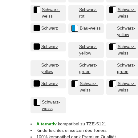
Schwarz-
Schwarz-
Schwarz-
weiss
rot
weiss
Schwarz
Blau-weiss
Schwarz-
yellow
Schwarz
Schwarz-
Schwarz-
yellow
weiss
Schwarz-
Schwarz-
Schwarz-
yellow
gruen
gruen
Schwarz
Schwarz-
Schwarz-
weiss
weiss
Schwarz-
weiss
Alternativ
kompatibel zu TZE-S121
Kinderleichtes einsetzen des Toners
100% kompatibel dank Premium Qualität