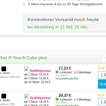
3 Jahre Garantie & bis zu 30 Tage Rückgaberecht
Kostenloser Versand noch heute
bei Bestellung in 12 Std. 15 Min.
ther P-Touch Cube plus
17,23 €
Staffelpreise
Lieferzeit : 1-2 Werktage
r. 46910
ab 2 Stück
15,51 €
(inkl. MwSt.)
send zu TZE-131
ab 5 Stück
12,92 €
versandkostenfrei
ab 10 Stück
10,34 €
In 
20,37 €
Staffelpreise
Lieferzeit : 1-2 Werktage
r. 46989
ab 2 Stück
18,34 €
(inkl. MwSt.)
send zu TZE-
ab 5 Stück
15,28 €
versandkostenfrei