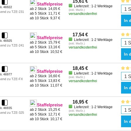
15,61 €
Staffelpreise
Lieferzeit : 1-2 Werktage
r. 46922
ab 2 Stück
14,05 €
(inkl. MwSt.)
send zu TZE-231
ab 5 Stück
11,71 €
versandkostenfrei
ab 10 Stück
9,37 €
In 
17,54 €
Staffelpreise
Lieferzeit : 1-2 Werktage
r. 46925
ab 2 Stück
15,79 €
(inkl. MwSt.)
send zu TZE-241
ab 5 Stück
13,16 €
versandkostenfrei
ab 10 Stück
10,52 €
In 
18,45 €
Staffelpreise
Lieferzeit : 1-2 Werktage
r. 46977
ab 2 Stück
16,60 €
(inkl. MwSt.)
send zu TZE-FX
ab 5 Stück
13,83 €
versandkostenfrei
ab 10 Stück
11,07 €
In 
16,95 €
Staffelpreise
Lieferzeit : 1-2 Werktage
r. 46935
ab 2 Stück
15,25 €
(inkl. MwSt.)
send zu TZE-325
ab 5 Stück
12,71 €
versandkostenfrei
ab 10 Stück
10,17 €
In 