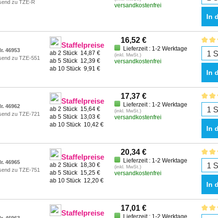
send zu TZE-R
versandkostenfrei
In 
16,52 €
Staffelpreise
Lieferzeit : 1-2 Werktage
r. 46953
ab 2 Stück
14,87 €
(inkl. MwSt.)
send zu TZE-551
ab 5 Stück
12,39 €
versandkostenfrei
ab 10 Stück
9,91 €
In 
17,37 €
Staffelpreise
Lieferzeit : 1-2 Werktage
r. 46962
ab 2 Stück
15,64 €
(inkl. MwSt.)
send zu TZE-721
ab 5 Stück
13,03 €
versandkostenfrei
ab 10 Stück
10,42 €
In 
20,34 €
Staffelpreise
Lieferzeit : 1-2 Werktage
r. 46965
ab 2 Stück
18,30 €
(inkl. MwSt.)
send zu TZE-751
ab 5 Stück
15,25 €
versandkostenfrei
ab 10 Stück
12,20 €
In 
17,01 €
Staffelpreise
Lieferzeit : 1-2 Werktage