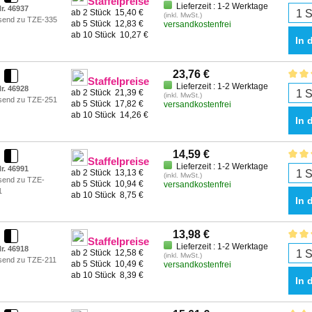
Staffelpreise
Lieferzeit : 1-2 Werktage
r. 46937
ab 2 Stück
15,40 €
(inkl. MwSt.)
send zu TZE-335
ab 5 Stück
12,83 €
versandkostenfrei
ab 10 Stück
10,27 €
In 
23,76 €
Staffelpreise
Lieferzeit : 1-2 Werktage
r. 46928
ab 2 Stück
21,39 €
(inkl. MwSt.)
send zu TZE-251
ab 5 Stück
17,82 €
versandkostenfrei
ab 10 Stück
14,26 €
In 
14,59 €
Staffelpreise
Lieferzeit : 1-2 Werktage
r. 46991
ab 2 Stück
13,13 €
(inkl. MwSt.)
send zu TZE-
ab 5 Stück
10,94 €
versandkostenfrei
1
ab 10 Stück
8,75 €
In 
13,98 €
Staffelpreise
Lieferzeit : 1-2 Werktage
r. 46918
ab 2 Stück
12,58 €
(inkl. MwSt.)
send zu TZE-211
ab 5 Stück
10,49 €
versandkostenfrei
ab 10 Stück
8,39 €
In 