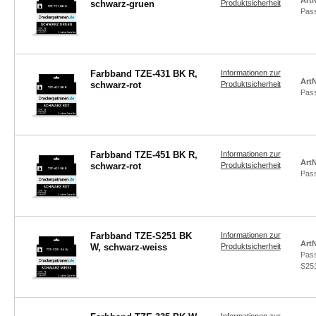
ArtN
schwarz-gruen
Produktsicherheit
Pas
Farbband TZE-431 BK R,
Informationen zur
ArtN
schwarz-rot
Produktsicherheit
Pas
Farbband TZE-451 BK R,
Informationen zur
ArtN
schwarz-rot
Produktsicherheit
Pas
Farbband TZE-S251 BK
Informationen zur
ArtN
W, schwarz-weiss
Produktsicherheit
Pas
S25