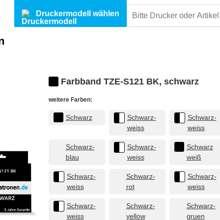
Druckermodell wählen
n
Farbband TZE-S121 BK, schwarz
weitere Farben:
Schwarz
Schwarz-
Schwarz-
weiss
weiss
Schwarz-
Schwarz-
Schwarz
blau
weiss
weiß
Schwarz-
Schwarz-
Schwarz-
weiss
rot
weiss
Schwarz-
Schwarz-
Schwarz-
weiss
yellow
gruen