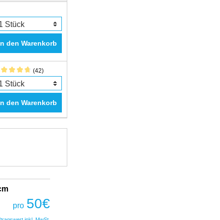
In den Warenkorb
(42)
In den Warenkorb
2cm
Fantastic Prime TWS Gaming Headset
COBRA
50
€
pro
50
€
pro
ftragswert inkl. MwSt.