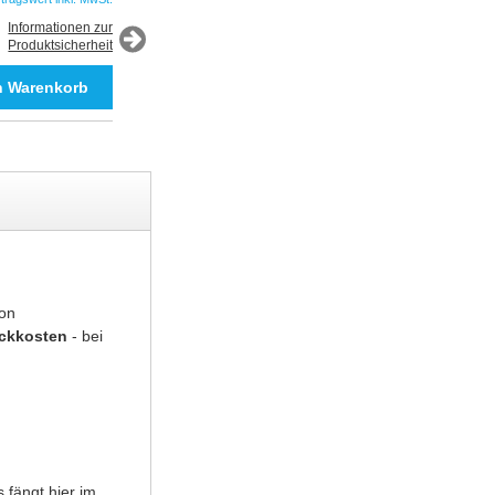
*Auftragswert inkl. MwSt.
Informationen zur
Produktsicherheit
Informationen zur
Produktsicherheit
von
uckkosten
- bei
 fängt hier im