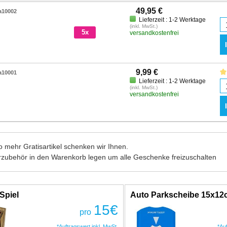
49,95 €
a10002
Lieferzeit : 1-2 Werktage
(inkl. MwSt.)
5x
versandkostenfrei
9,99 €
a10001
Lieferzeit : 1-2 Werktage
(inkl. MwSt.)
versandkostenfrei
 mehr Gratisartikel schenken wir Ihnen.
rzubehör in den Warenkorb legen um alle Geschenke freizuschalten
Spiel
Auto Parkscheibe 15x1
15
€
pro
*Auftragswert inkl. MwSt.
*Au