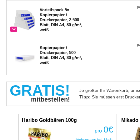
p
Vorteilspack 5x
Kopierpapier /
Druckerpapier, 2.500
Blatt, DIN A4, 80 g/m²,
5x
weiß
p
Kopierpapier /
Druckerpapier, 500
Blatt, DIN A4, 80 g/m²,
weiß
GRATIS!
Je größer Ihr Warenkorb, umso
Tipp:
Sie müssen erst Drucke
mitbestellen!
Haribo Goldbären 100g
Mikado 
0
€
pro
*Auftragswert inkl. MwSt.