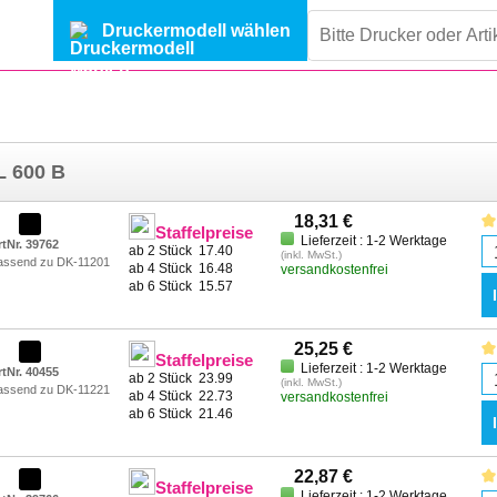
Druckermodell wählen
L 600 B
18,31 €
Staffelpreise
Lieferzeit : 1-2 Werktage
rtNr. 39762
ab 2 Stück
17.40
(inkl. MwSt.)
assend zu DK-11201
ab 4 Stück
16.48
versandkostenfrei
ab 6 Stück
15.57
25,25 €
Staffelpreise
Lieferzeit : 1-2 Werktage
rtNr. 40455
ab 2 Stück
23.99
(inkl. MwSt.)
assend zu DK-11221
ab 4 Stück
22.73
versandkostenfrei
ab 6 Stück
21.46
22,87 €
Staffelpreise
Lieferzeit : 1-2 Werktage