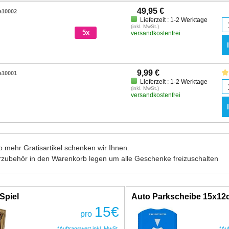
49,95 €
a10002
Lieferzeit : 1-2 Werktage
(inkl. MwSt.)
5x
versandkostenfrei
9,99 €
a10001
Lieferzeit : 1-2 Werktage
(inkl. MwSt.)
versandkostenfrei
 mehr Gratisartikel schenken wir Ihnen.
rzubehör in den Warenkorb legen um alle Geschenke freizuschalten
Spiel
Auto Parkscheibe 15x1
15
€
pro
*Auftragswert inkl. MwSt.
*Au