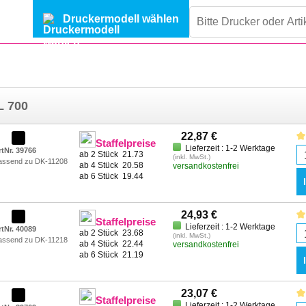
Druckermodell wählen
L 700
22,87 €
Staffelpreise
Lieferzeit : 1-2 Werktage
rtNr. 39766
ab 2 Stück
21.73
(inkl. MwSt.)
assend zu DK-11208
ab 4 Stück
20.58
versandkostenfrei
ab 6 Stück
19.44
24,93 €
Staffelpreise
Lieferzeit : 1-2 Werktage
rtNr. 40089
ab 2 Stück
23.68
(inkl. MwSt.)
assend zu DK-11218
ab 4 Stück
22.44
versandkostenfrei
ab 6 Stück
21.19
23,07 €
Staffelpreise
Lieferzeit : 1-2 Werktage