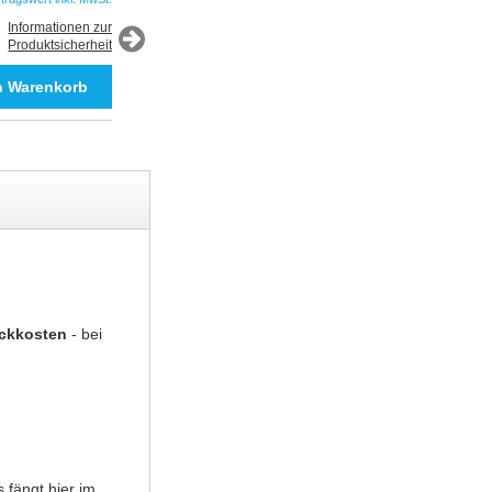
*Auftragswert inkl. MwSt.
Informationen zur
Produktsicherheit
Informationen zur
Produktsicherheit
uckkosten
- bei
 fängt hier im