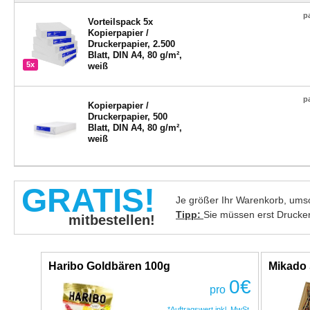
p
Vorteilspack 5x
Kopierpapier /
Druckerpapier, 2.500
Blatt, DIN A4, 80 g/m²,
5x
weiß
p
Kopierpapier /
Druckerpapier, 500
Blatt, DIN A4, 80 g/m²,
weiß
GRATIS!
Je größer Ihr Warenkorb, umso
Tipp:
Sie müssen erst Drucke
mitbestellen!
Haribo Goldbären 100g
Mikado 
0
€
pro
*Auftragswert inkl. MwSt.