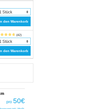
In den Warenkorb
(42)
In den Warenkorb
2cm
Fantastic Prime TWS Gaming Headset
COBRA
50
€
pro
50
€
pro
ftragswert inkl. MwSt.