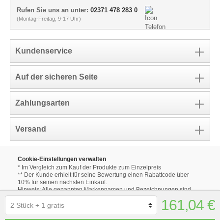
Rufen Sie uns an unter:
02371 478 283 0
(Montag-Freitag, 9-17 Uhr)
Kundenservice
Auf der sicheren Seite
Zahlungsarten
Versand
Cookie-Einstellungen verwalten
* Im Vergleich zum Kauf der Produkte zum Einzelpreis
** Der Kunde erhielt für seine Bewertung einen Rabattcode über
10% für seinen nächsten Einkauf.
Hinweis: Alle genannten Markennamen und Bezeichnungen sind
eingetragene Warenzeichen ihrer Eigentümer.
161,04 €
Die aufgeführten Markennamen und Bezeichnungen auf unseren
Internetseiten dienen ausschließlich zur Beschreibung unserer
Produkte.