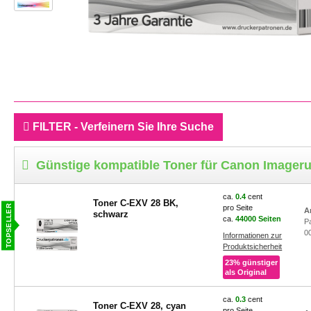
FILTER - Verfeinern Sie Ihre Suche
Günstige kompatible Toner für Canon Imageru
ca.
0.4
cent
Toner C-EXV 28 BK,
pro Seite
A
schwarz
ca.
44000 Seiten
P
0
Informationen zur
Produktsicherheit
23% günstiger
als Original
ca.
0.3
cent
Toner C-EXV 28, cyan
pro Seite