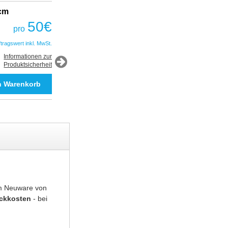
2cm
Fantastic Prime TWS Gaming Headset
COBRA
50
€
pro
50
€
pro
ftragswert inkl. MwSt.
*Auftragswert inkl. MwSt.
Informationen zur
Produktsicherheit
Informationen zur
Produktsicherheit
um Neuware von
uckkosten
- bei