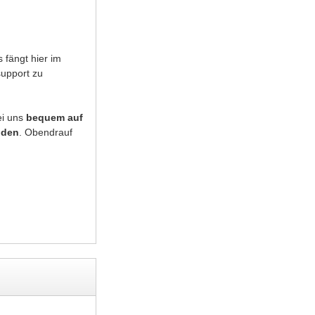
 fängt hier im
support zu
ei uns
bequem auf
nden
. Obendrauf