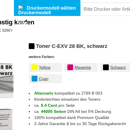
Druckermodell wählen
stig kaufen
 5250 I
Toner C-EXV 28 BK, schwarz
weitere Farben:
Yellow
Magenta
Schwarz
Cyan
Alternativ
kompatibel zu 2789 B 003
Kinderleichtes einsetzen des Toners
ca.
0.4 Cent
pro Seite
ca.
44000 Seiten
DIN A4 bei 5% Deckung
100% kompatibel dank Premium Qualität
3 Jahre Garantie & bis zu 30 Tage Rückgaberecht