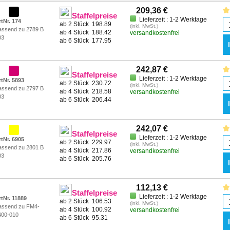
209,36 €
Staffelpreise
Lieferzeit : 1-2 Werktage
tNr. 174
ab 2 Stück
198.89
(inkl. MwSt.)
assend zu 2789 B
ab 4 Stück
188.42
versandkostenfrei
03
ab 6 Stück
177.95
242,87 €
Staffelpreise
Lieferzeit : 1-2 Werktage
rtNr. 5893
ab 2 Stück
230.72
(inkl. MwSt.)
assend zu 2797 B
ab 4 Stück
218.58
versandkostenfrei
03
ab 6 Stück
206.44
242,07 €
Staffelpreise
Lieferzeit : 1-2 Werktage
rtNr. 6905
ab 2 Stück
229.97
(inkl. MwSt.)
assend zu 2801 B
ab 4 Stück
217.86
versandkostenfrei
03
ab 6 Stück
205.76
112,13 €
Staffelpreise
Lieferzeit : 1-2 Werktage
rtNr. 11889
ab 2 Stück
106.53
(inkl. MwSt.)
assend zu FM4-
ab 4 Stück
100.92
versandkostenfrei
400-010
ab 6 Stück
95.31