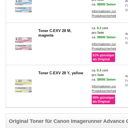
A
ca.
38000 Seiten
P
0
Informationen zur
Produktsicherheit
ca.
0.3
cent
Toner C-EXV 28 M,
pro Seite
A
magenta
ca.
38000 Seiten
P
0
Informationen zur
Produktsicherheit
51% günstiger
als Original
ca.
0.3
cent
Toner C-EXV 28 Y, yellow
pro Seite
A
ca.
38000 Seiten
P
0
Informationen zur
Produktsicherheit
50% günstiger
als Original
Original Toner für Canon Imagerunner Advance C