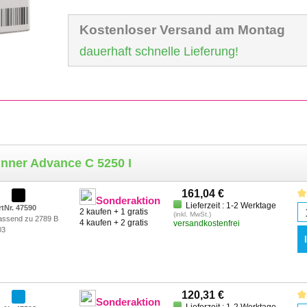
Kostenloser Versand am Montag
dauerhaft schnelle Lieferung!
nner Advance C 5250 I
161,04 €
Sonderaktion
Lieferzeit : 1-2 Werktage
rtNr. 47590
2 kaufen + 1 gratis
(inkl. MwSt.)
assend zu 2789 B
4 kaufen + 2 gratis
versandkostenfrei
03
120,31 €
Sonderaktion