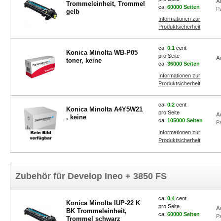
A
Trommeleinheit, Trommel
ca.
60000 Seiten
P
gelb
Informationen zur
Produktsicherheit
ca.
0.1
cent
Konica Minolta WB-P05
pro Seite
A
toner, keine
ca.
36000 Seiten
Informationen zur
Produktsicherheit
ca.
0.2
cent
Konica Minolta A4Y5W21
pro Seite
A
, keine
ca.
105000 Seiten
P
Informationen zur
Produktsicherheit
Zubehör für Develop Ineo + 3850 FS
ca.
0.4
cent
Konica Minolta IUP-22 K
pro Seite
A
BK Trommeleinheit,
ca.
60000 Seiten
P
Trommel schwarz