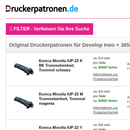
FILTER - Verfeinern Sie Ihre Suche
Original Druckerpatronen für Develop Ineo + 38
ca.
0.4
cent
Konica Minolta IUP-22 K
pro Seite
A
BK Trommeleinheit,
ca.
60000 Seiten
P
Trommel schwarz
Informationen zur
Produktsicherheit
ca.
0.6
cent
Konica Minolta IUP-22 M
pro Seite
A
Trommeleinheit, Trommel
ca.
60000 Seiten
P
magenta
A
Informationen zur
Produktsicherheit
ca.
0.6
cent
Konica Minolta IUP-22 Y
pro Seite