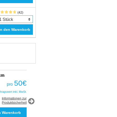
(42)
In den Warenkorb
2cm
Fantastic Prime TWS Gaming Headset
COBRA
50
€
pro
50
€
pro
ftragswert inkl. MwSt.
*Auftragswert inkl. MwSt.
Informationen zur
Produktsicherheit
Informationen zur
Produktsicherheit