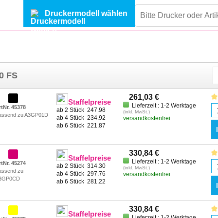
Druckermodell wählen
50 FS
261,03 €
Staffelpreise
Lieferzeit : 1-2 Werktage
rtNr. 45378
ab 2 Stück
247.98
(inkl. MwSt.)
assend zu A3GP01D
ab 4 Stück
234.92
versandkostenfrei
ab 6 Stück
221.87
330,84 €
Staffelpreise
Lieferzeit : 1-2 Werktage
rtNr. 45274
ab 2 Stück
314.30
(inkl. MwSt.)
assend zu
ab 4 Stück
297.76
versandkostenfrei
3GP0CD
ab 6 Stück
281.22
330,84 €
Staffelpreise
Lieferzeit : 1-2 Werktage