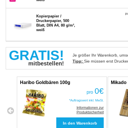
p
Kopierpapier /
Druckerpapier, 500
Blatt, DIN A4, 80 g/m²,
weiß
GRATIS!
Je größer Ihr Warenkorb, umso
Tipp:
Sie müssen erst Drucke
mitbestellen!
Haribo Goldbären 100g
Mikado 
0
€
pro
*Auftragswert inkl. MwSt.
Informationen zur
Produktsicherheit