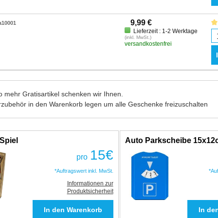
9,99 €
a10001
Lieferzeit : 1-2 Werktage
(inkl. MwSt.)
versandkostenfrei
 mehr Gratisartikel schenken wir Ihnen.
rzubehör in den Warenkorb legen um alle Geschenke freizuschalten
Spiel
Auto Parkscheibe 15x1
15
€
pro
*Auftragswert inkl. MwSt.
*Au
Informationen zur
Produktsicherheit