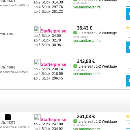
rtNr. 45275
ab 2 Stück
314.30
(inkl. MwSt.)
assend zu A3GP06D
ab 4 Stück
297.76
versandkostenfrei
ab 6 Stück
281.22
36,43 €
Staffelpreise
Lieferzeit : 1-2 Werktage
rtNr. 47919
ab 2 Stück
34.60
(inkl. MwSt.)
ab 4 Stück
32.78
versandkostenfrei
ab 6 Stück
30.96
242,88 €
Staffelpreise
Lieferzeit : 1-2 Werktage
rtNr. 45893
ab 2 Stück
230.74
(inkl. MwSt.)
assend zu A4Y5W21
ab 4 Stück
218.59
versandkostenfrei
ab 6 Stück
206.45
261,03 €
Staffelpreise
Lieferzeit : 1-2 Werktage
rtNr. 45378
ab 2 Stück
247.98
(inkl. MwSt.)
assend zu A3GP01D
ab 4 Stück
234.92
versandkostenfrei