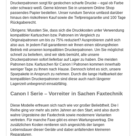
Druckerpatronen sorgt für gestochen scharfe Drucke – egal ob Farbe
oder schwarz-weiß. Gerne können Sie in unserem Online Shop
passendes Papier bestellen. Unser rundum Service umfasst darüber
hinaus den risikofreien Kauf sowie die Tiefpreisgarantie und 100 Tage
Rückgaberecht.
Übrigens: Wussten Sie, dass sich die Druckkosten unter Verwendung
kompatibler Kartuschen bzw. Patronen im Vergleich zu
Originalpatronen um bis zu 75% reduziert? Ausprobieren zahlt sich
also aus. In jedem Fall garantieren wir Ihnen einen störungsfreien
Betrieb mit unseren kompatiblen Druckerpatronen. Um Sie möglichst
schnell zu beliefern, sind wir stets bemüht, alle unsere
Druckerpatronen sofort lieferbar auf Lager zu haben. Die meisten
Patronen bzw. Kartuschen für Canon l Patronen kommen innerhalb
weniger Tage zu Ihnen nach Hause. Dennoch lohnt es sich, unsere
Sparpakete in Anspruch zu nehmen. Durch die lange Haltbarkeit der
kompatiblen Druckerpatronen sind diese auch nach längerer
Lagerzeit unbegrenzt einsatzfähig.
Canon I Serie – Vorreiter in Sachen Faxtechnik
Diese Modelle erfreuen sich nach wie vor großer Beliebtheit. Die l
Reihe ging vor mehr als zehn Jahren an den Start, wird also durch
wahre Urgesteine der Faxtechnik sowie modernere Varianten
vertreten. Für manche Faxe gibt es einen Wartungsvertrag. Die
zusätzlichen Kosten rentieren sich angesichts der langen
Lebensdauer dieser Geräte und dabei anfallenden kleineren
Reparaturen.