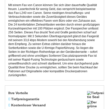
Mit einem Fax von Canon können Sie sich über dauerhafte Qualität
freuen. Lasertechnik für wenig Geld, das verspricht beispielsweise
das Fax-L240 von Canon. Seine niedrigen Anschaffungs- und
Verbrauchskosten sowie die Zuverlässigkeit dieses Gerätes
ermöglichen ein effektives Faxen vom Büro oder von Zuhause aus.
Die 24 komfortablen Zielwahltasten werden durch einen großzügigen
Kurzwahlspeicher mit 100 Plätzen ergänzt. Der Faxspeicher umfasst
256 Seiten. Dieses Fax druckt Text und Grafik gestochen scharf auf
Normalpapier. Mit 3 Sekunden Übertragungszeit glänzt das Faxgerät
mit seinem 33,6 kbps Modem sowohl bei der Abrufsendung sowie
dem Empfang. Zu seinen Extras zählen darüber hinaus die
Sortierfunktion sowie die U-förmige Papierführung. So liegen die
Seiten in der Richtigen Reihenfolge an der Geräteoberseite – sofort
griffbereit und ohne unnötiges Sortieren! Das platzsparende Fax ist
mit seiner Rapid-Fusing Technologie geräuscharm sowie
umweltfreundlich und schnell startbereit. Um eine durchgehend gute
Qualität Ihrer Drucke zu ermöglichen, sollten Sie beim Nachkauf der
Patronen auf Originalteile oder kompatible Druckerpatronen
zurückgreifen.
Ihre Vorteile
Tiefpreisgarantie
Kostenloser Versand