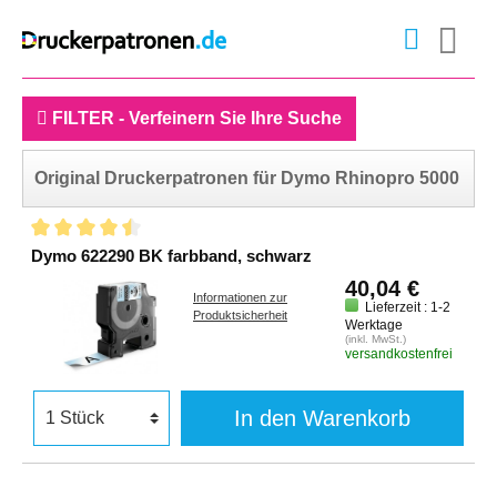
FILTER - Verfeinern Sie Ihre Suche
Original Druckerpatronen für Dymo Rhinopro 5000
Dymo 622290 BK farbband, schwarz
40,04 €
Informationen zur
Lieferzeit : 1-2
Produktsicherheit
Werktage
(inkl. MwSt.)
versandkostenfrei
In den Warenkorb