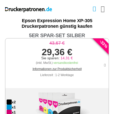
Epson Expression Home XP-305
Druckerpatronen günstig kaufen
5ER SPAR-SET SILBER
-
33
43,67 €
%
29,36 €
Sie sparen:
14,31 €
(inkl. MwSt.)
versandkostenfrei
Informationen zur Produktsicherheit
Lieferzeit : 1-2 Werktage
x2
x1
x1