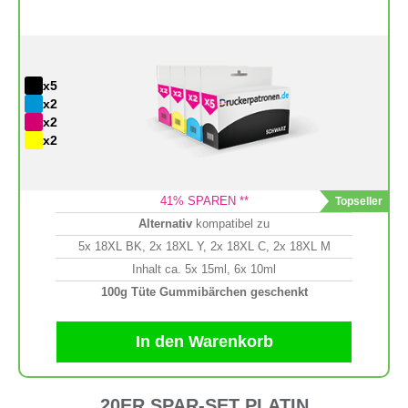
x5
x2
x2
x2
41
% SPAREN **
Alternativ
kompatibel zu
5x 18XL BK, 2x 18XL Y, 2x 18XL C, 2x 18XL M
Inhalt ca. 5x 15ml, 6x 10ml
100g Tüte Gummibärchen geschenkt
In den Warenkorb
20ER SPAR-SET PLATIN