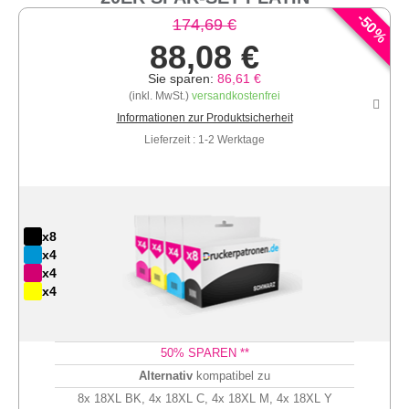
-
50
174,69 €
%
88,08 €
Sie sparen:
86,61 €
(inkl. MwSt.)
versandkostenfrei
Informationen zur Produktsicherheit
Lieferzeit : 1-2 Werktage
x8
x4
x4
x4
50
% SPAREN **
Alternativ
kompatibel zu
8x 18XL BK, 4x 18XL C, 4x 18XL M, 4x 18XL Y