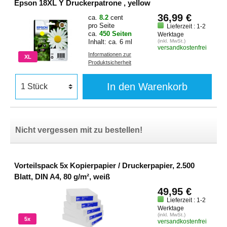
Epson 18XL Y Druckerpatrone , yellow
36,99 €
ca.
8.2
cent
pro Seite
Lieferzeit : 1-2
ca.
450 Seiten
Werktage
Inhalt: ca. 6 ml
(inkl. MwSt.)
versandkostenfrei
Informationen zur
XL
Produktsicherheit
In den Warenkorb
Nicht vergessen mit zu bestellen!
Vorteilspack 5x Kopierpapier / Druckerpapier, 2.500
Blatt, DIN A4, 80 g/m², weiß
49,95 €
Lieferzeit : 1-2
Werktage
(inkl. MwSt.)
5x
versandkostenfrei