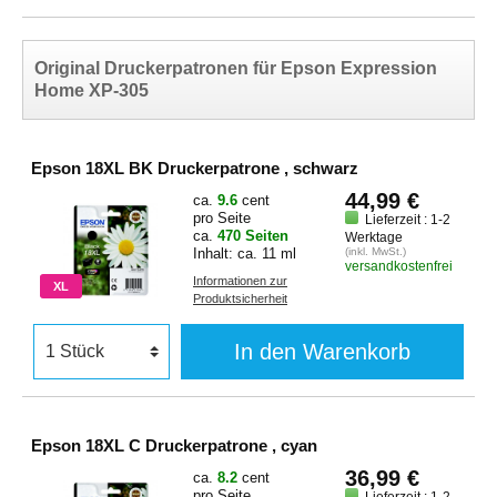
Original Druckerpatronen für Epson Expression
Home XP-305
Epson 18XL BK Druckerpatrone , schwarz
44,99 €
ca.
9.6
cent
pro Seite
Lieferzeit : 1-2
ca.
470 Seiten
Werktage
Inhalt: ca. 11 ml
(inkl. MwSt.)
versandkostenfrei
Informationen zur
XL
Produktsicherheit
In den Warenkorb
Epson 18XL C Druckerpatrone , cyan
36,99 €
ca.
8.2
cent
pro Seite