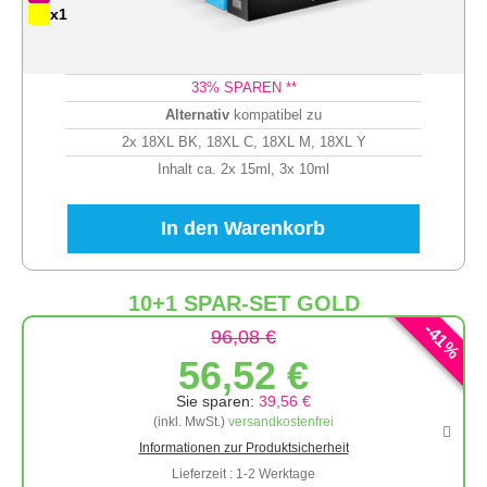
x1
33
% SPAREN **
Alternativ
kompatibel zu
2x 18XL BK, 18XL C, 18XL M, 18XL Y
Inhalt ca. 2x 15ml, 3x 10ml
In den Warenkorb
10+1 SPAR-SET GOLD
-
41
96,08 €
%
56,52 €
Sie sparen:
39,56 €
(inkl. MwSt.)
versandkostenfrei
Informationen zur Produktsicherheit
Lieferzeit : 1-2 Werktage