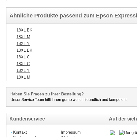
Ähnliche Produkte passend zum Epson Express
18XL BK
18XL M
18XL Y
18XL BK
18XL C
18XL C
18XL Y
18XL M
Haben Sie Fragen zu Ihrer Bestellung?
Unser Service Team hilft Ihnen gerne weiter, freundlich und kompetent.
Kundenservice
Auf der sich
Kontakt
Impressum