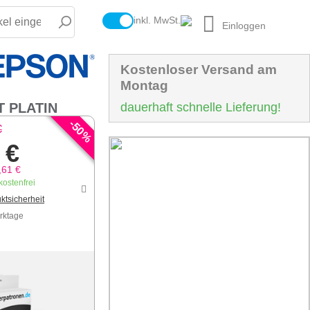
inkl. MwSt.
Einloggen
Kostenloser Versand am
Montag
T PLATIN
dauerhaft schnelle Lieferung!
-
50
€
%
 €
,61 €
ostenfrei
ktsicherheit
erktage