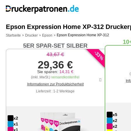
Epson Expression Home XP-312 Druckerp
Epson Expression Home XP-312
Startseite
Drucker
Epson
>
>
>
10
5ER SPAR-SET SILBER
-
33
43,67 €
%
29,36 €
Sie sparen:
14,31 €
(inkl. MwSt.)
versandkostenfrei
Inf
Informationen zur Produktsicherheit
Lieferzeit : 1-2 Werktage
x5
x2
x2
x1
x2
x1