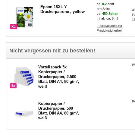
ca.
8.2
cent
Epson 18XL Y
pro Seite
A
Druckerpatrone , yellow
ca.
450 Seiten
P
Inhalt: ca. 6 ml
1
Informationen zur
XL
Produktsicherheit
Nicht vergessen mit zu bestellen!
p
Vorteilspack 5x
Kopierpapier /
Druckerpapier, 2.500
Blatt, DIN A4, 80 g/m²,
5x
weiß
p
Kopierpapier /
Druckerpapier, 500
Blatt, DIN A4, 80 g/m²,
weiß