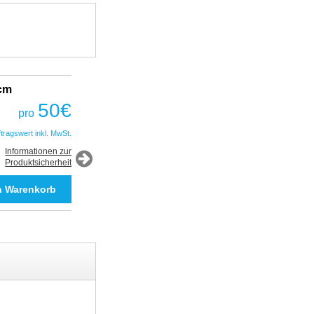
2cm
Fantastic Prime TWS Gaming Headset
COBRA
50
€
pro
50
€
pro
ftragswert inkl. MwSt.
*Auftragswert inkl. MwSt.
Informationen zur
Produktsicherheit
Informationen zur
Produktsicherheit