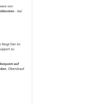
uware von
uckkosten
- bei
 fängt hier im
support zu
bequem auf
nden
. Obendrauf