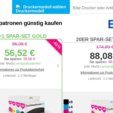
Druckermodell wählen
atronen günstig kaufen
+1 SPAR-SET GOLD
20ER SPAR-SE
-
41
96,08 €
%
174,69 
56,52 €
88,08
Sie sparen:
39,56 €
Sie sparen:
86
(inkl. MwSt.)
versandkostenfrei
(inkl. MwSt.)
versandk
ormationen zur Produktsicherheit
Informationen zur Produ
Lieferzeit : 1-2 Werktage
Lieferzeit : 1-2 W
x8
x4
x4