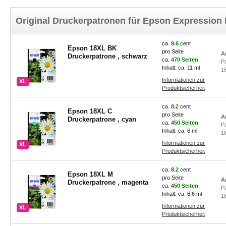
Original Druckerpatronen für Epson Expressio
ca.
9.6
cent
Epson 18XL BK
pro Seite
A
Druckerpatrone , schwarz
ca.
470 Seiten
P
Inhalt: ca. 11 ml
1
Informationen zur
XL
Produktsicherheit
ca.
8.2
cent
Epson 18XL C
pro Seite
A
Druckerpatrone , cyan
ca.
450 Seiten
P
Inhalt: ca. 6 ml
1
Informationen zur
XL
Produktsicherheit
ca.
8.2
cent
Epson 18XL M
pro Seite
A
Druckerpatrone , magenta
ca.
450 Seiten
P
Inhalt: ca. 6,6 ml
1
Informationen zur
XL
Produktsicherheit