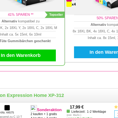
x4
41
% SPAREN **
50
% SPAREN
Alternativ
kompatibel zu
Alternativ
kompat
K, 2x 18XL Y, 2x 18XL C, 2x 18XL M
8x 18XL BK, 4x 18XL C, 4x 
Inhalt ca. 5x 15ml, 6x 10ml
Inhalt ca. 8x 15ml,
 Tüte Gummibärchen geschenkt
In den Ware
In den Warenkorb
son Expression Home XP-312
17,99 €
Sonderaktion
Lieferzeit : 1-2 Werktage
rtNr. 44575
2 kaufen + 1 gratis
(inkl. MwSt.)
assend zu C 13 T