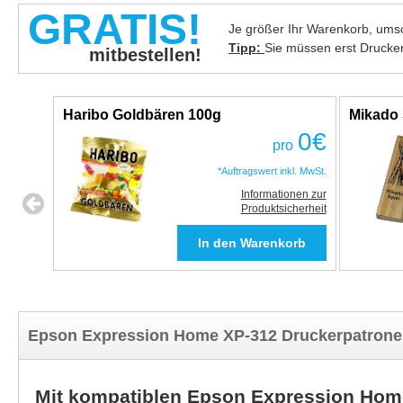
GRATIS!
Je größer Ihr Warenkorb, umso
Tipp:
Sie müssen erst Drucke
mitbestellen!
Haribo Goldbären 100g
Mikado 
0
€
pro
*Auftragswert inkl. MwSt.
Informationen zur
Produktsicherheit
Epson Expression Home XP-312 Druckerpatrone
Mit kompatiblen Epson Expression Hom