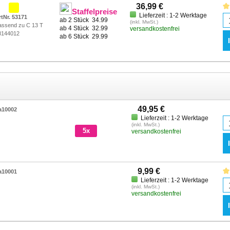
36,99 €
Staffelpreise
Lieferzeit : 1-2 Werktage
rtNr. 53171
ab 2 Stück
34.99
(inkl. MwSt.)
assend zu C 13 T
ab 4 Stück
32.99
versandkostenfrei
8144012
ab 6 Stück
29.99
49,95 €
a10002
Lieferzeit : 1-2 Werktage
(inkl. MwSt.)
5x
versandkostenfrei
9,99 €
a10001
Lieferzeit : 1-2 Werktage
(inkl. MwSt.)
versandkostenfrei