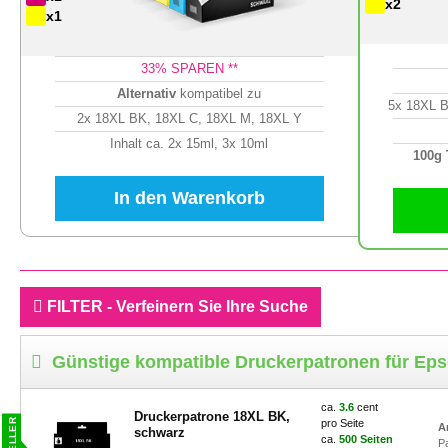
x2
x1
33
% SPAREN **
Alternativ
kompatibel zu
5x 18XL B
2x 18XL BK, 18XL C, 18XL M, 18XL Y
Inhalt ca. 2x 15ml, 3x 10ml
100g
In den Warenkorb
FILTER - Verfeinern Sie Ihre Suche
Günstige kompatible Druckerpatronen für Ep
ca.
3.6
cent
Druckerpatrone 18XL BK,
pro Seite
A
schwarz
ca.
500 Seiten
P