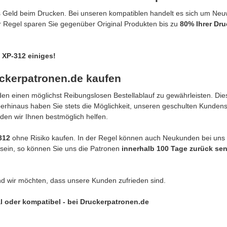
s Geld beim Drucken. Bei unseren kompatiblen handelt es sich um Ne
er Regel sparen Sie gegenüber Original Produkten bis zu
80% Ihrer Dr
 XP-312 einiges!
ckerpatronen.de kaufen
n einen möglichst Reibungslosen Bestellablauf zu gewährleisten. Dies
berhinaus haben Sie stets die Möglichkeit, unseren geschulten Kunden
den wir Ihnen bestmöglich helfen.
-312
ohne Risiko kaufen. In der Regel können auch Neukunden bei uns
g sein, so können Sie uns die Patronen
innerhalb 100 Tage zurück se
nd wir möchten, dass unsere Kunden zufrieden sind.
l oder kompatibel - bei Druckerpatronen.de