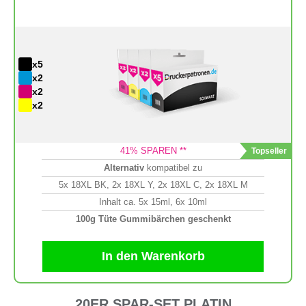
x5
x2
x2
x2
41
% SPAREN **
Alternativ
kompatibel zu
5x 18XL BK, 2x 18XL Y, 2x 18XL C, 2x 18XL M
Inhalt ca. 5x 15ml, 6x 10ml
100g Tüte Gummibärchen geschenkt
In den Warenkorb
20ER SPAR-SET PLATIN