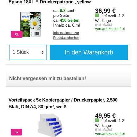
Epson 18XL Y Druckerpatrone , yellow
36,99 €
ca.
8.2
cent
pro Seite
Lieferzeit : 1-2
ca.
450 Seiten
Werktage
Inhalt: ca. 6 ml
(inkl. MwSt.)
versandkostenfrei
Informationen zur
XL
Produktsicherheit
In den Warenkorb
Nicht vergessen mit zu bestellen!
Vorteilspack 5x Kopierpapier / Druckerpapier, 2.500
Blatt, DIN A4, 80 g/m², weiß
49,95 €
Lieferzeit : 1-2
Werktage
(inkl. MwSt.)
5x
versandkostenfrei