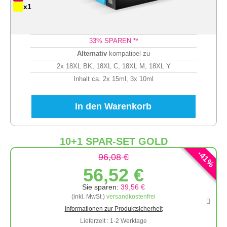
x1
33
% SPAREN **
Alternativ
kompatibel zu
2x 18XL BK, 18XL C, 18XL M, 18XL Y
Inhalt ca. 2x 15ml, 3x 10ml
In den Warenkorb
10+1 SPAR-SET GOLD
-
41
96,08 €
%
56,52 €
Sie sparen:
39,56 €
(inkl. MwSt.)
versandkostenfrei
Informationen zur Produktsicherheit
Lieferzeit : 1-2 Werktage