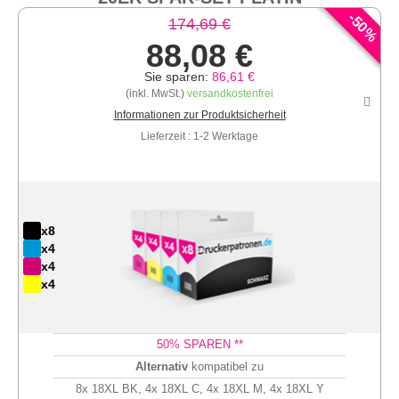
-
50
174,69 €
%
88,08 €
Sie sparen:
86,61 €
(inkl. MwSt.)
versandkostenfrei
Informationen zur Produktsicherheit
Lieferzeit : 1-2 Werktage
x8
x4
x4
x4
50
% SPAREN **
Alternativ
kompatibel zu
8x 18XL BK, 4x 18XL C, 4x 18XL M, 4x 18XL Y