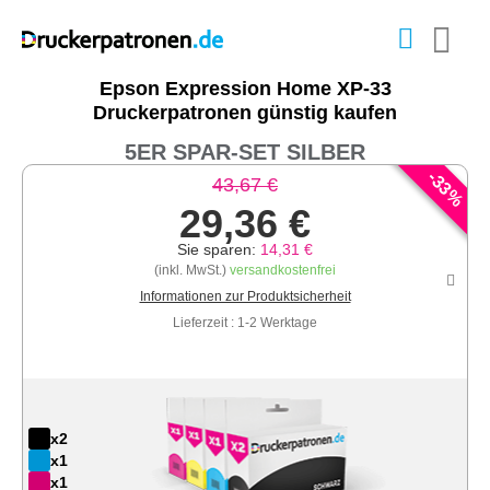
Epson Expression Home XP-33
Druckerpatronen günstig kaufen
5ER SPAR-SET SILBER
-
33
43,67 €
%
29,36 €
Sie sparen:
14,31 €
(inkl. MwSt.)
versandkostenfrei
Informationen zur Produktsicherheit
Lieferzeit : 1-2 Werktage
x2
x1
x1