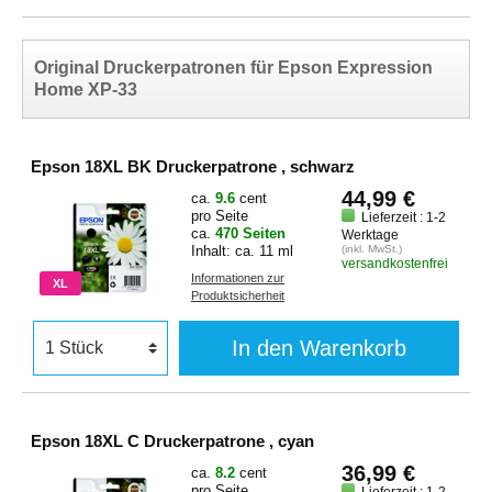
Original Druckerpatronen für Epson Expression
Home XP-33
Epson 18XL BK Druckerpatrone , schwarz
44,99 €
ca.
9.6
cent
pro Seite
Lieferzeit : 1-2
ca.
470 Seiten
Werktage
Inhalt: ca. 11 ml
(inkl. MwSt.)
versandkostenfrei
Informationen zur
XL
Produktsicherheit
In den Warenkorb
Epson 18XL C Druckerpatrone , cyan
36,99 €
ca.
8.2
cent
pro Seite