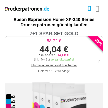
Epson Expression Home XP-340 Series
Druckerpatronen günstig kaufen
7+1 SPAR-SET GOLD
-
25
58,72 €
%
44,04 €
Sie sparen:
14,68 €
(inkl. MwSt.)
versandkostenfrei
Informationen zur Produktsicherheit
Lieferzeit : 1-2 Werktage
x2
x2
x2