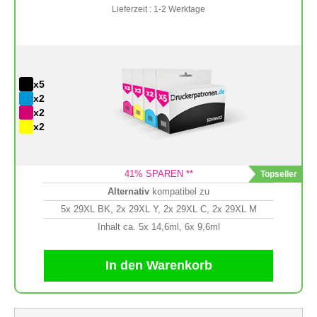
Lieferzeit : 1-2 Werktage
x5
x2
x2
x2
41
% SPAREN **
Alternativ
kompatibel zu
5x 29XL BK, 2x 29XL Y, 2x 29XL C, 2x 29XL M
Inhalt ca. 5x 14,6ml, 6x 9,6ml
In den Warenkorb