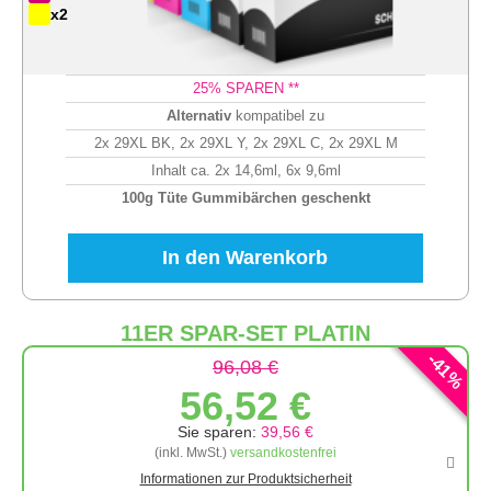
x2
25
% SPAREN **
Alternativ
kompatibel zu
2x 29XL BK, 2x 29XL Y, 2x 29XL C, 2x 29XL M
Inhalt ca. 2x 14,6ml, 6x 9,6ml
100g Tüte Gummibärchen geschenkt
In den Warenkorb
11ER SPAR-SET PLATIN
-
41
96,08 €
%
56,52 €
Sie sparen:
39,56 €
(inkl. MwSt.)
versandkostenfrei
Informationen zur Produktsicherheit