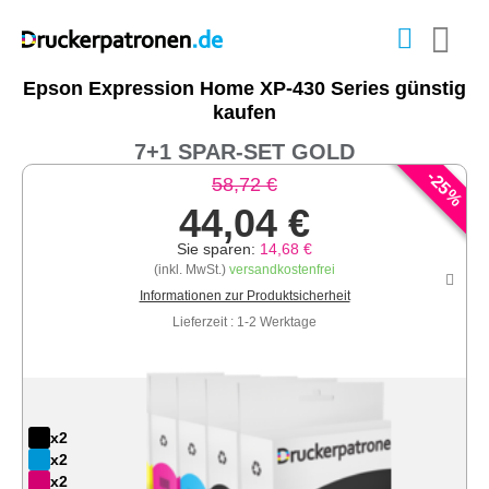
Epson Expression Home XP-430 Series günstig
kaufen
7+1 SPAR-SET GOLD
-
25
58,72 €
%
44,04 €
Sie sparen:
14,68 €
(inkl. MwSt.)
versandkostenfrei
Informationen zur Produktsicherheit
Lieferzeit : 1-2 Werktage
x2
x2
x2