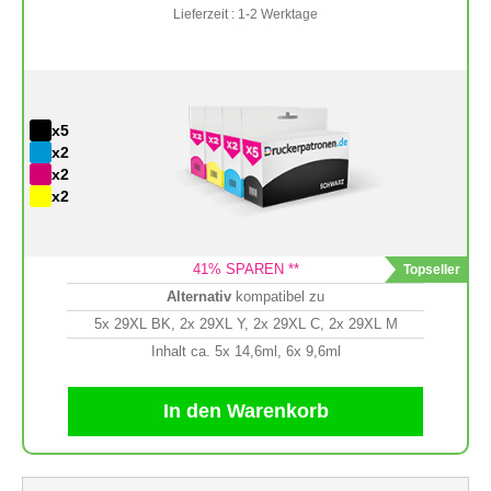
Lieferzeit : 1-2 Werktage
x5
x2
x2
x2
41
% SPAREN **
Alternativ
kompatibel zu
5x 29XL BK, 2x 29XL Y, 2x 29XL C, 2x 29XL M
Inhalt ca. 5x 14,6ml, 6x 9,6ml
In den Warenkorb