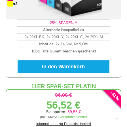
x2
25
% SPAREN **
Alternativ
kompatibel zu
2x 29XL BK, 2x 29XL Y, 2x 29XL C, 2x 29XL M
Inhalt ca. 2x 14,6ml, 6x 9,6ml
100g Tüte Gummibärchen geschenkt
In den Warenkorb
11ER SPAR-SET PLATIN
-
41
96,08 €
%
56,52 €
Sie sparen:
39,56 €
(inkl. MwSt.)
versandkostenfrei
Informationen zur Produktsicherheit