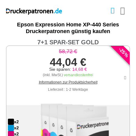
Epson Expression Home XP-440 Series
Druckerpatronen günstig kaufen
7+1 SPAR-SET GOLD
-
25
58,72 €
%
44,04 €
Sie sparen:
14,68 €
(inkl. MwSt.)
versandkostenfrei
Informationen zur Produktsicherheit
Lieferzeit : 1-2 Werktage
x2
x2
x2