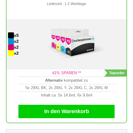
Lieferzeit : 1-2 Werktage
x5
x2
x2
x2
41
% SPAREN **
Alternativ
kompatibel zu
5x 29XL BK, 2x 29XL Y, 2x 29XL C, 2x 29XL M
Inhalt ca. 5x 14,6ml, 6x 9,6ml
In den Warenkorb