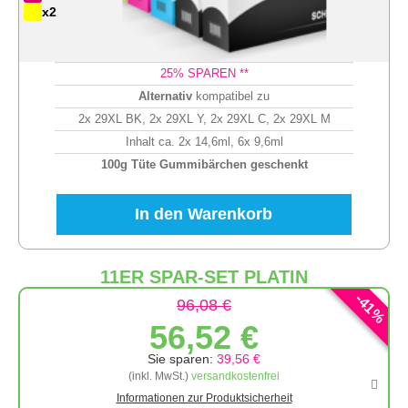
x2
25
% SPAREN **
Alternativ
kompatibel zu
2x 29XL BK, 2x 29XL Y, 2x 29XL C, 2x 29XL M
Inhalt ca. 2x 14,6ml, 6x 9,6ml
100g Tüte Gummibärchen geschenkt
In den Warenkorb
11ER SPAR-SET PLATIN
-
41
96,08 €
%
56,52 €
Sie sparen:
39,56 €
(inkl. MwSt.)
versandkostenfrei
Informationen zur Produktsicherheit