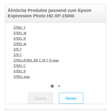
Ähnliche Produkte passend zum Epson
Expression Photo HD XP-15000
378XL Y
37
378XL M
37
478XL R
37
378XL M
47
378 Y
37
378 C
37
378XL/478XL BK C M Y R grau
37
378XL C
478XL R
478XL grau
Zurück
Weiter