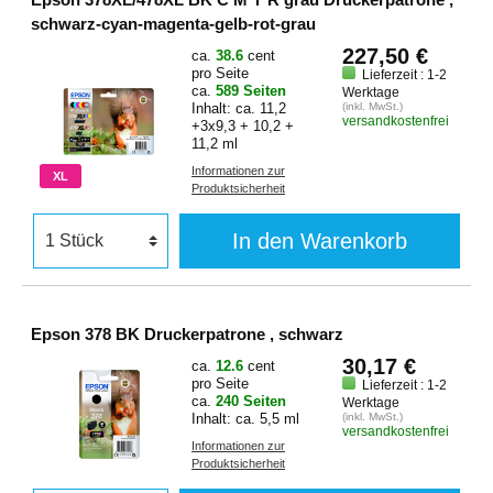
schwarz-cyan-magenta-gelb-rot-grau
227,50 €
ca.
38.6
cent
pro Seite
Lieferzeit : 1-2
ca.
589 Seiten
Werktage
Inhalt: ca. 11,2
(inkl. MwSt.)
versandkostenfrei
+3x9,3 + 10,2 +
11,2 ml
Informationen zur
XL
Produktsicherheit
In den Warenkorb
Epson 378 BK Druckerpatrone , schwarz
30,17 €
ca.
12.6
cent
pro Seite
Lieferzeit : 1-2
ca.
240 Seiten
Werktage
Inhalt: ca. 5,5 ml
(inkl. MwSt.)
versandkostenfrei
Informationen zur
Produktsicherheit