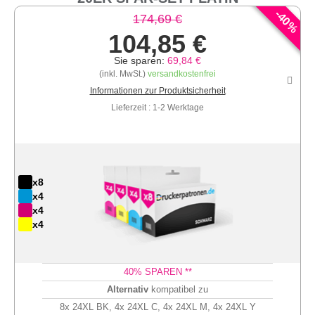
-
40
174,69 €
%
104,85 €
Sie sparen:
69,84 €
(inkl. MwSt.)
versandkostenfrei
Informationen zur Produktsicherheit
Lieferzeit : 1-2 Werktage
x8
x4
x4
x4
40
% SPAREN **
Alternativ
kompatibel zu
8x 24XL BK, 4x 24XL C, 4x 24XL M, 4x 24XL Y