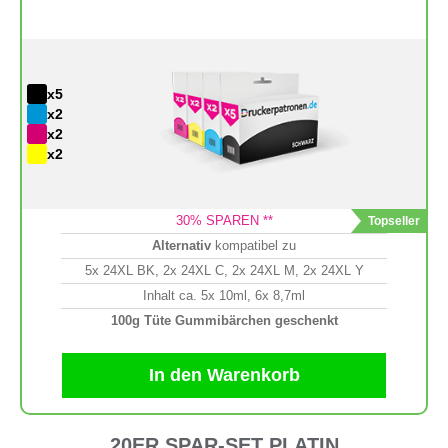
x5
x2
x2
x2
30
% SPAREN **
Alternativ
kompatibel zu
5x 24XL BK, 2x 24XL C, 2x 24XL M, 2x 24XL Y
Inhalt ca. 5x 10ml, 6x 8,7ml
100g Tüte Gummibärchen geschenkt
In den Warenkorb
20ER SPAR-SET PLATIN