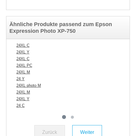
Ähnliche Produkte passend zum Epson
Expression Photo XP-750
24XL C
24
24XL Y
24
24XL C
24
24XL PC
24
24XL M
24
24 Y
24
24XL photo M
24
24XL M
24XL Y
24 C
Zurück
Weiter