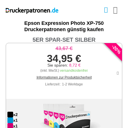
Epson Expression Photo XP-750
Druckerpatronen günstig kaufen
5ER SPAR-SET SILBER
-
20
43,67 €
%
34,95 €
Sie sparen:
8,72 €
(inkl. MwSt.)
versandkostenfrei
Informationen zur Produktsicherheit
Lieferzeit : 1-2 Werktage
x2
x1
x1