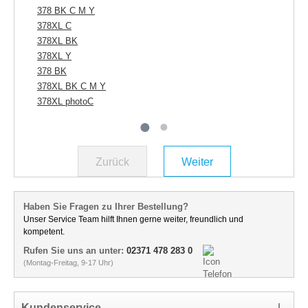
378 BK C M Y
378XL C
378XL BK
378XL Y
378 BK
378XL BK C M Y
378XL photoC
Zurück
Weiter
Haben Sie Fragen zu Ihrer Bestellung?
Unser Service Team hilft Ihnen gerne weiter, freundlich und
kompetent.
Rufen Sie uns an unter:
02371 478 283 0
(Montag-Freitag, 9-17 Uhr)
Kundenservice