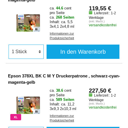
119,55 €
ca.
44.6
cent
pro Seite
Lieferzeit : 1-2
ca.
268 Seiten
Werktage
Inhalt: ca. 5,5
(inkl. MwSt.)
versandkostenfrei
3x4,1 2x4,8 ml
Informationen zur
Produktsicherheit
In den Warenkorb
Epson 378XL BK C M Y Druckerpatrone , schwarz-cyan-
magenta-gelb
227,50 €
ca.
38.6
cent
pro Seite
Lieferzeit : 1-2
ca.
589 Seiten
Werktage
Inhalt: ca. 11,2
(inkl. MwSt.)
versandkostenfrei
3x9,3 2x10,3 ml
Informationen zur
XL
Produktsicherheit