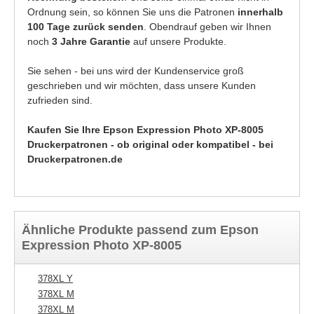
Ordnung sein, so können Sie uns die Patronen
innerhalb
100 Tage zurück senden
. Obendrauf geben wir Ihnen
noch
3 Jahre Garantie
auf unsere Produkte.
Sie sehen - bei uns wird der Kundenservice groß
geschrieben und wir möchten, dass unsere Kunden
zufrieden sind.
Kaufen Sie Ihre Epson Expression Photo XP-8005
Druckerpatronen - ob original oder kompatibel - bei
Druckerpatronen.de
Ähnliche Produkte passend zum Epson
Expression Photo XP-8005
378XL Y
37
378XL M
37
378XL M
37