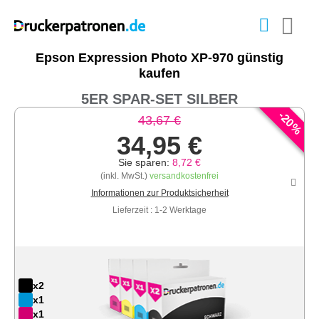
Epson Expression Photo XP-970 günstig
kaufen
5ER SPAR-SET SILBER
-
20
43,67 €
%
34,95 €
Sie sparen:
8,72 €
(inkl. MwSt.)
versandkostenfrei
Informationen zur Produktsicherheit
Lieferzeit : 1-2 Werktage
x2
x1
x1