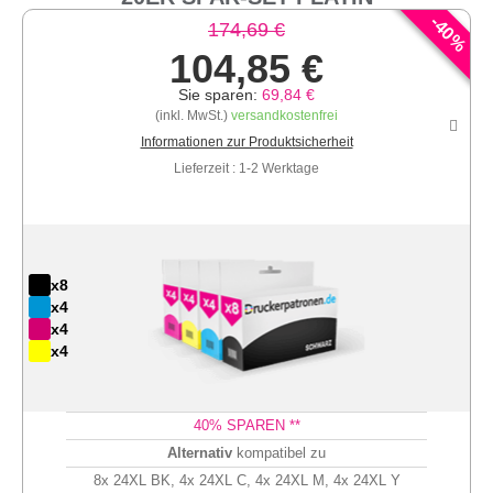
-
40
174,69 €
%
104,85 €
Sie sparen:
69,84 €
(inkl. MwSt.)
versandkostenfrei
Informationen zur Produktsicherheit
Lieferzeit : 1-2 Werktage
x8
x4
x4
x4
40
% SPAREN **
Alternativ
kompatibel zu
8x 24XL BK, 4x 24XL C, 4x 24XL M, 4x 24XL Y