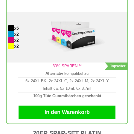
x5
x2
x2
x2
30
% SPAREN **
Alternativ
kompatibel zu
5x 24XL BK, 2x 24XL C, 2x 24XL M, 2x 24XL Y
Inhalt ca. 5x 10ml, 6x 8,7ml
100g Tüte Gummibärchen geschenkt
In den Warenkorb
20ER SPAR-SET PLATIN