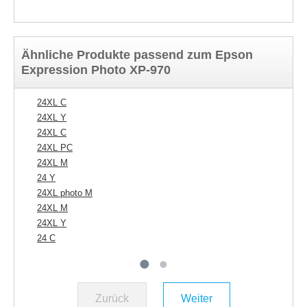
Ähnliche Produkte passend zum Epson
Expression Photo XP-970
24XL C
24
24XL Y
24
24XL C
24
24XL PC
24
24XL M
24
24 Y
24
24XL photo M
24
24XL M
24XL Y
24 C
Zurück
Weiter