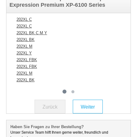
Expression Premium XP-6100 Series
202XL C
20
202XL C
202XL BK C M Y
202XL BK
202XL M
202XL Y
202XL FBK
202XL FBK
202XL M
202XL BK
Zurück
Weiter
Haben Sie Fragen zu Ihrer Bestellung?
Unser Service Team hilft Ihnen gerne weiter, freundlich und