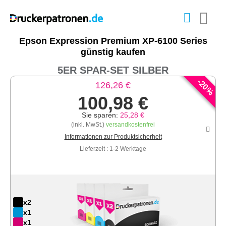
Epson Expression Premium XP-6100 Series
günstig kaufen
5ER SPAR-SET SILBER
-
20
126,26 €
%
100,98 €
Sie sparen:
25,28 €
(inkl. MwSt.)
versandkostenfrei
Informationen zur Produktsicherheit
Lieferzeit : 1-2 Werktage
x2
x1
x1