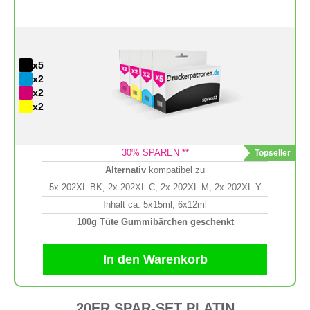
x5
x2
x2
x2
30
% SPAREN **
Alternativ
kompatibel zu
5x 202XL BK, 2x 202XL C, 2x 202XL M, 2x 202XL Y
Inhalt ca. 5x15ml, 6x12ml
100g Tüte Gummibärchen geschenkt
In den Warenkorb
20ER SPAR-SET PLATIN