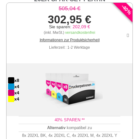
-
40
505,04 €
%
302,95 €
Sie sparen:
202,09 €
(inkl. MwSt.)
versandkostenfrei
Informationen zur Produktsicherheit
Lieferzeit : 1-2 Werktage
x8
x4
x4
x4
40
% SPAREN **
Alternativ
kompatibel zu
8x 202XL BK, 4x 202XL C, 4x 202XL M, 4x 202XL Y