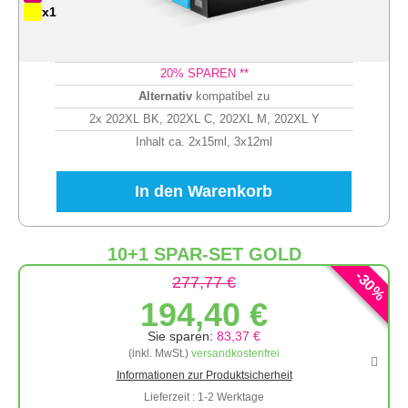
x1
20
% SPAREN **
Alternativ
kompatibel zu
2x 202XL BK, 202XL C, 202XL M, 202XL Y
Inhalt ca. 2x15ml, 3x12ml
In den Warenkorb
10+1 SPAR-SET GOLD
-
30
277,77 €
%
194,40 €
Sie sparen:
83,37 €
(inkl. MwSt.)
versandkostenfrei
Informationen zur Produktsicherheit
Lieferzeit : 1-2 Werktage