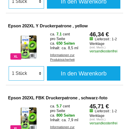
In den Warenkorb
Epson 202XL Y Druckerpatrone , yellow
46,34 €
ca.
7.1
cent
pro Seite
Lieferzeit : 1-2
ca.
650 Seiten
Werktage
Inhalt: ca. 8,5 ml
(inkl. MwSt.)
versandkostenfrei
Informationen zur
XL
Produktsicherheit
In den Warenkorb
Epson 202XL FBK Druckerpatrone , schwarz-foto
45,71 €
ca.
5.7
cent
pro Seite
Lieferzeit : 1-2
ca.
800 Seiten
Werktage
Inhalt: ca. 7,9 ml
(inkl. MwSt.)
versandkostenfrei
Informationen zur
XL