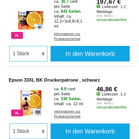
197,67 €
ca.
30.7
cent
pro Seite
Lieferzeit : 1-2
ca.
643 Seiten
Werktage
Inhalt: ca.
(inkl. MwSt.)
versandkostenfrei
12,2+3x8,9+8,1
ml
Informationen zur
XL
Produktsicherheit
In den Warenkorb
Epson 33XL BK Druckerpatrone , schwarz
46,86 €
ca.
8.8
cent
pro Seite
Lieferzeit : 1-2
ca.
530 Seiten
Werktage
Inhalt: ca. 12 ml
(inkl. MwSt.)
versandkostenfrei
Informationen zur
XL
Produktsicherheit
In den Warenkorb