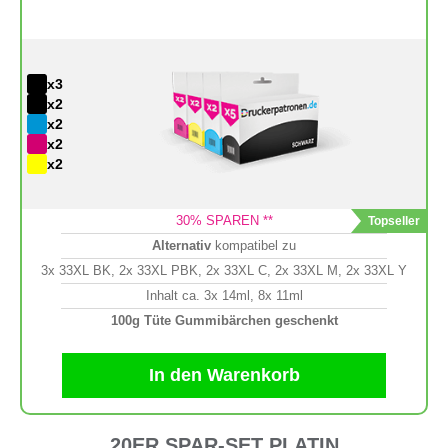
x3
x2
x2
x2
x2
30
% SPAREN **
Alternativ
kompatibel zu
3x 33XL BK, 2x 33XL PBK, 2x 33XL C, 2x 33XL M, 2x 33XL Y
Inhalt ca. 3x 14ml, 8x 11ml
100g Tüte Gummibärchen geschenkt
In den Warenkorb
20ER SPAR-SET PLATIN