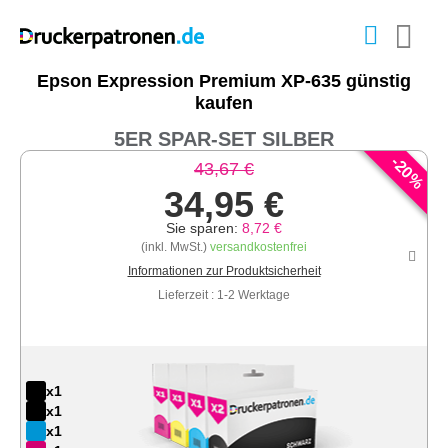
Epson Expression Premium XP-635 günstig
kaufen
5ER SPAR-SET SILBER
-
20
43,67 €
%
34,95 €
Sie sparen:
8,72 €
(inkl. MwSt.)
versandkostenfrei
Informationen zur Produktsicherheit
Lieferzeit : 1-2 Werktage
x1
x1
x1