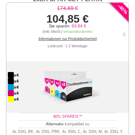
-
40
174,69 €
%
104,85 €
Sie sparen:
69,84 €
(inkl. MwSt.)
versandkostenfrei
Informationen zur Produktsicherheit
Lieferzeit : 1-2 Werktage
x4
x4
x4
x4
x4
40
% SPAREN **
Alternativ
kompatibel zu
4x 33XL BK, 4x 33XL PBK, 4x 33XL C, 4x 33XL M, 4x 33XL Y