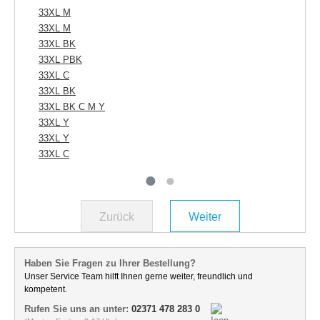
33XL M
33
33XL M
33XL BK
33XL PBK
33XL C
33XL BK
33XL BK C M Y
33XL Y
33XL Y
33XL C
Zurück
Weiter
Haben Sie Fragen zu Ihrer Bestellung?
Unser Service Team hilft Ihnen gerne weiter, freundlich und
kompetent.
Rufen Sie uns an unter:
02371 478 283 0