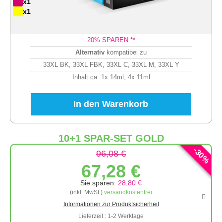
x1
x1
20
% SPAREN **
Alternativ
kompatibel zu
33XL BK, 33XL FBK, 33XL C, 33XL M, 33XL Y
Inhalt ca. 1x 14ml, 4x 11ml
In den Warenkorb
10+1 SPAR-SET GOLD
-
30
96,08 €
%
67,28 €
Sie sparen:
28,80 €
(inkl. MwSt.)
versandkostenfrei
Informationen zur Produktsicherheit
Lieferzeit : 1-2 Werktage