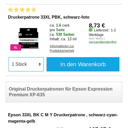
Druckerpatrone 33XL PBK, schwarz-foto
8,73 €
ca.
1.6
cent
pro Seite
Lieferzeit : 1-2
ca.
530 Seiten
Werktage
Inhalt: ca. 13 ml
(inkl. MwSt.)
versandkostenfrei
Informationen zur
XL
Produktsicherheit
In den Warenkorb
Original Druckerpatronen für Epson Expression
Premium XP-635
Epson 33XL BK C M Y Druckerpatrone , schwarz-cyan-
magenta-gelb