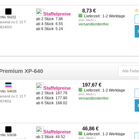
8,73 €
Staffelpreise
Lieferzeit : 1-2 Werktage
rtNr. 55211
ab 2 Stück
7.86
(inkl. MwSt.)
assend zu C 13 T
ab 4 Stück
6.55
versandkostenfrei
3614010
ab 6 Stück
5.24
 Premium XP-640
197,67 €
Staffelpreise
Lieferzeit : 1-2 Werktage
rtNr. 54535
ab 2 Stück
187.79
(inkl. MwSt.)
assend zu C 13 T
ab 4 Stück
177.90
versandkostenfrei
3574011
ab 6 Stück
168.02
46,86 €
Staffelpreise
Lieferzeit : 1-2 Werktage
rtNr. 53036
ab 2 Stück
44.52
(inkl. MwSt.)