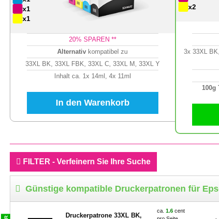
x2
x1
x1
20
% SPAREN **
Alternativ
kompatibel zu
3x 33XL BK,
33XL BK, 33XL FBK, 33XL C, 33XL M, 33XL Y
Inhalt ca. 1x 14ml, 4x 11ml
100g
In den Warenkorb
FILTER - Verfeinern Sie Ihre Suche
Günstige kompatible Druckerpatronen für Ep
ca.
1.6
cent
Druckerpatrone 33XL BK,
pro Seite