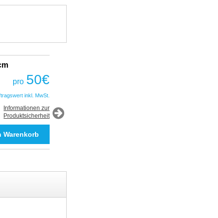
2cm
Fantastic Prime TWS Gaming Headset
COBRA
50
€
pro
50
€
pro
ftragswert inkl. MwSt.
*Auftragswert inkl. MwSt.
Informationen zur
Produktsicherheit
Informationen zur
Produktsicherheit