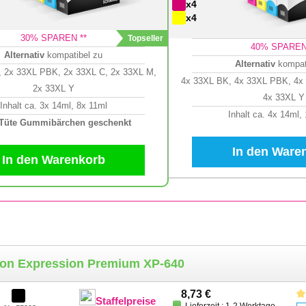
x4
x4
30
% SPAREN **
40
% SPAREN
Alternativ
kompatibel zu
Alternativ
kompat
 2x 33XL PBK, 2x 33XL C, 2x 33XL M,
4x 33XL BK, 4x 33XL PBK, 4x
2x 33XL Y
4x 33XL Y
Inhalt ca. 3x 14ml, 8x 11ml
Inhalt ca. 4x 14ml,
 Tüte Gummibärchen geschenkt
In den Ware
In den Warenkorb
son Expression Premium XP-640
8,73 €
Staffelpreise