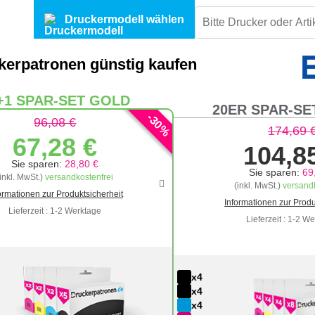
Druckermodell wählen
erpatronen günstig kaufen
+1 SPAR-SET GOLD
20ER SPAR-SE
-
30
96,08 €
%
174,69 
67,28 €
104,8
Sie sparen:
28,80 €
Sie sparen:
69
(inkl. MwSt.)
versandkostenfrei
(inkl. MwSt.)
versandk
ormationen zur Produktsicherheit
Informationen zur Produ
Lieferzeit : 1-2 Werktage
Lieferzeit : 1-2 W
x4
x4
x4