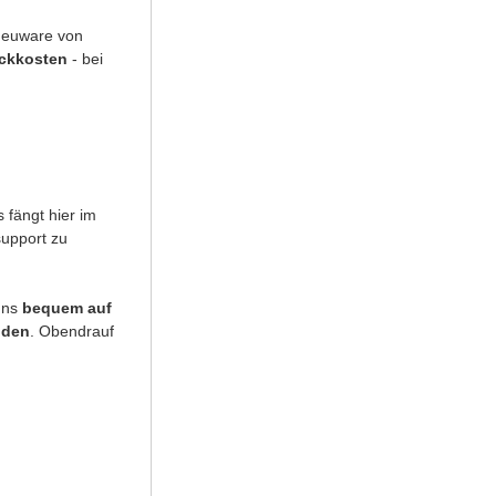
 Neuware von
uckkosten
- bei
 fängt hier im
support zu
uns
bequem auf
nden
. Obendrauf