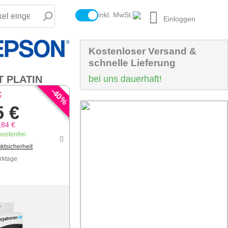
inkl. MwSt.
Einloggen
Kostenloser Versand &
schnelle Lieferung
T PLATIN
bei uns dauerhaft!
-
40
€
%
5 €
,84 €
ostenfrei
ktsicherheit
erktage