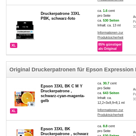
ca.
1.6
cent
Druckerpatrone 33XL
pro Seite
A
PBK, schwarz-foto
ca.
530 Seiten
P
Inhalt: ca. 13 ml
3
Informationen zur
Produktsicherheit
85% günstiger
XL
als Original
Original Druckerpatronen für Epson Expression
ca.
30.7
cent
Epson 33XL BK C M Y
pro Seite
A
Druckerpatrone ,
ca.
643 Seiten
P
schwarz-cyan-magenta-
Inhalt: ca.
3
gelb
12,2+3x8,9+8,1 ml
Informationen zur
XL
Produktsicherheit
ca.
8.8
cent
Epson 33XL BK
pro Seite
A
Druckerpatrone , schwarz
ca.
530 Seiten