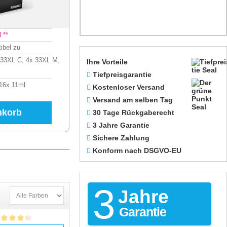
 **
ibel zu
 33XL C, 4x 33XL M,
Ihre Vorteile
Tiefpreisgarantie
 16x 11ml
Kostenloser Versand
Versand am selben Tag
nkorb
30 Tage Rückgaberecht
3 Jahre Garantie
Sichere Zahlung
Konform nach DSGVO-EU
3
Jahre
Garantie