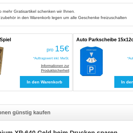
 mehr Gratisartikel schenken wir Ihnen.
rzubehör in den Warenkorb legen um alle Geschenke freizuschalten
Spiel
Auto Parkscheibe 15x1
15
€
pro
*Auftragswert inkl. MwSt.
*Au
Informationen zur
Produktsicherheit
nen günstig kaufen
mium XP-640 Geld beim Drucken sparen