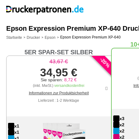
Epson Expression Premium XP-640 Druck
Epson Expression Premium XP-640
Startseite
Drucker
Epson
>
>
>
10
5ER SPAR-SET SILBER
-
20
43,67 €
%
34,95 €
Sie sparen:
8,72 €
(inkl. MwSt.)
versandkostenfrei
Inf
Informationen zur Produktsicherheit
Lieferzeit : 1-2 Werktage
x3
x2
x1
x2
x1
x2
x1