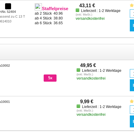
43,11 €
Staffelpreise
Lieferzeit : 1-2 Werktage
rtNr. 52404
ab 2 Stück
40.96
(inkl. MwSt.)
assend zu C 13 T
ab 4 Stück
38.80
versandkostenfrei
3614010
ab 6 Stück
36.65
49,95 €
a10002
Lieferzeit : 1-2 Werktage
(inkl. MwSt.)
5x
versandkostenfrei
9,99 €
a10001
Lieferzeit : 1-2 Werktage
(inkl. MwSt.)
versandkostenfrei