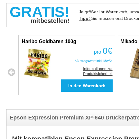
GRATIS!
Je größer Ihr Warenkorb, umso
Tipp:
Sie müssen erst Drucke
mitbestellen!
Haribo Goldbären 100g
Mikado 
0
€
pro
*Auftragswert inkl. MwSt.
Informationen zur
Produktsicherheit
Epson Expression Premium XP-640 Druckerpatro
Mit kompatiblen Epson Expression Pre