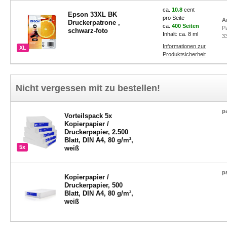
ca.
10.8
cent
Epson 33XL BK
pro Seite
A
Druckerpatrone ,
ca.
400 Seiten
P
schwarz-foto
Inhalt: ca. 8 ml
3
Informationen zur
XL
Produktsicherheit
Nicht vergessen mit zu bestellen!
p
Vorteilspack 5x
Kopierpapier /
Druckerpapier, 2.500
Blatt, DIN A4, 80 g/m²,
5x
weiß
p
Kopierpapier /
Druckerpapier, 500
Blatt, DIN A4, 80 g/m²,
weiß