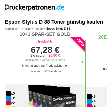
Epson Stylus D 88 Toner günstig kaufen
Epson Stylus D 88
Startseite
Drucker
Epson
>
>
>
10+1 SPAR-SET GOLD
20E
-
30
96,08 €
%
67,28 €
Sie sparen:
28,80 €
(inkl. MwSt.)
versandkostenfrei
Informationen zur Produktsicherheit
Inf
Lieferzeit : 1-2 Werktage
x5
x8
x2
x4
x2
x4