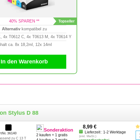
40
% SPAREN **
Alternativ
kompatibel zu
, 4x T0612 C, 4x T0613 M, 4x T0614 Y
nhalt ca. 8x 18,2ml, 12x 14ml
In den Warenkorb
on Stylus D 88
8,99 €
Sonderaktion
Lieferzeit : 1-2 Werktage
rtNr. 36140
2 kaufen + 1 gratis
(inkl. MwSt.)
assend zu C 13 T