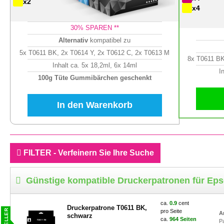
x2
x4
30
% SPAREN **
Alternativ
kompatibel zu
5x T0611 BK, 2x T0614 Y, 2x T0612 C, 2x T0613 M
8x T0611 BK
Inhalt ca. 5x 18,2ml, 6x 14ml
I
100g Tüte Gummibärchen geschenkt
In den Warenkorb
FILTER - Verfeinern Sie Ihre Suche
Günstige kompatible Druckerpatronen für Eps
ca.
0.9
cent
Druckerpatrone T0611 BK,
pro Seite
A
schwarz
ca.
964 Seiten
P