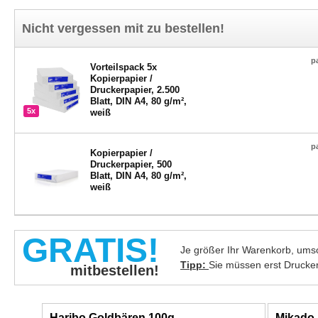
Nicht vergessen mit zu bestellen!
p
Vorteilspack 5x
Kopierpapier /
Druckerpapier, 2.500
Blatt, DIN A4, 80 g/m²,
5x
weiß
p
Kopierpapier /
Druckerpapier, 500
Blatt, DIN A4, 80 g/m²,
weiß
GRATIS!
Je größer Ihr Warenkorb, umso
Tipp:
Sie müssen erst Drucke
mitbestellen!
Haribo Goldbären 100g
Mikado 