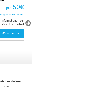
COBRA
50
€
pro
50
€
pro
ftragswert inkl. MwSt.
*Auftragswert inkl. MwSt.
Informationen zur
Produktsicherheit
Informationen zur
Produktsicherheit
tivherstellern
 gutem