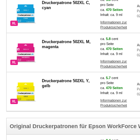
Druckerpatrone 502XL C,
pro Seite
A
cyan
ca.
470 Seiten
P
Inhalt: ca. 9 ml
0
Informationen zur
XL
Produktsicherheit
ca.
5.8
cent
Druckerpatrone 502XL M,
pro Seite
A
magenta
ca.
470 Seiten
P
Inhalt: ca. 9 ml
0
Informationen zur
XL
Produktsicherheit
ca.
5.7
cent
Druckerpatrone 502XL Y,
pro Seite
A
gelb
ca.
470 Seiten
P
Inhalt: ca. 9 ml
0
Informationen zur
XL
Produktsicherheit
Original Druckerpatronen für Epson WorkForc