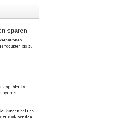
en sparen
ckerpatronen
l Produkten bis zu
 fängt hier im
support zu
 Neukunden bei uns
ge zurück senden
.