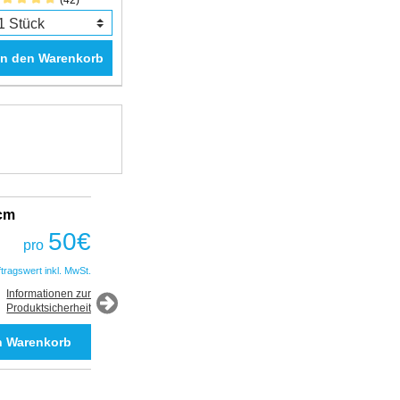
(42)
In den Warenkorb
2cm
Fantastic Prime TWS Gaming Headset
COBRA
50
€
pro
50
€
pro
ftragswert inkl. MwSt.
*Auftragswert inkl. MwSt.
Informationen zur
Produktsicherheit
Informationen zur
Produktsicherheit