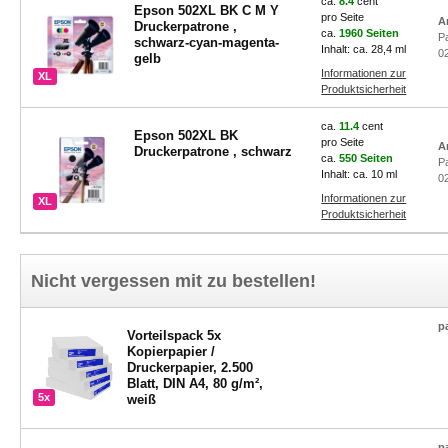
ca.
8.4
cent
Epson 502XL BK C M Y
pro Seite
A
Druckerpatrone ,
ca.
1960 Seiten
P
schwarz-cyan-magenta-
Inhalt: ca. 28,4 ml
0
gelb
Informationen zur
XL
Produktsicherheit
ca.
11.4
cent
Epson 502XL BK
pro Seite
A
Druckerpatrone , schwarz
ca.
550 Seiten
P
Inhalt: ca. 10 ml
0
Informationen zur
XL
Produktsicherheit
Nicht vergessen mit zu bestellen!
p
Vorteilspack 5x
Kopierpapier /
Druckerpapier, 2.500
Blatt, DIN A4, 80 g/m²,
5x
weiß
p