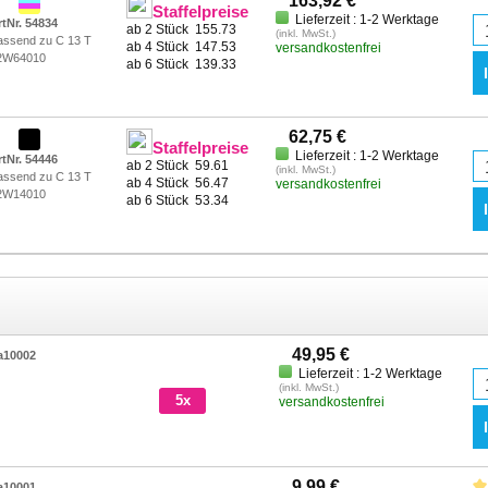
163,92 €
Staffelpreise
Lieferzeit : 1-2 Werktage
rtNr. 54834
ab 2 Stück
155.73
(inkl. MwSt.)
assend zu C 13 T
ab 4 Stück
147.53
versandkostenfrei
2W64010
ab 6 Stück
139.33
62,75 €
Staffelpreise
Lieferzeit : 1-2 Werktage
rtNr. 54446
ab 2 Stück
59.61
(inkl. MwSt.)
assend zu C 13 T
ab 4 Stück
56.47
versandkostenfrei
2W14010
ab 6 Stück
53.34
49,95 €
a10002
Lieferzeit : 1-2 Werktage
(inkl. MwSt.)
5x
versandkostenfrei
9,99 €
a10001