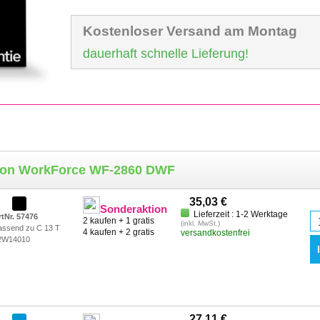
Kostenloser Versand am Montag
dauerhaft schnelle Lieferung!
pson WorkForce WF-2860 DWF
35,03 €
Sonderaktion
Lieferzeit : 1-2 Werktage
rtNr. 57476
2 kaufen + 1 gratis
(inkl. MwSt.)
assend zu C 13 T
4 kaufen + 2 gratis
versandkostenfrei
2W14010
27,11 €