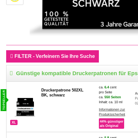
FILTER - Verfeinern Sie Ihre Suche
Günstige kompatible Druckerpatronen für E
ca.
6.4
cent
Druckerpatrone 502XL
pro Seite
A
BK, schwarz
ca.
550 Seiten
P
Inhalt: ca. 10 ml
0
Informationen zur
Produktsicherheit
44% günstiger
XL
als Original
ca.
5.8
cent