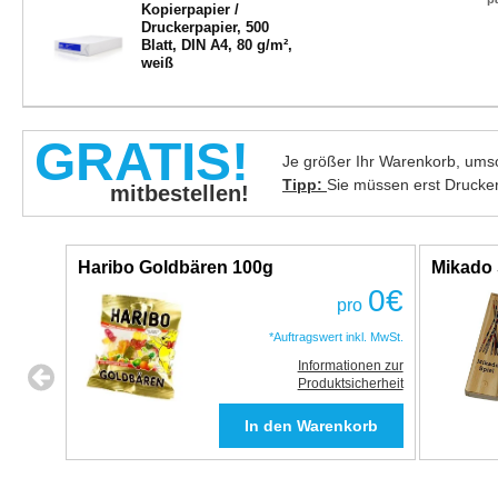
Kopierpapier /
Druckerpapier, 500
Blatt, DIN A4, 80 g/m²,
weiß
GRATIS!
Je größer Ihr Warenkorb, umso
Tipp:
Sie müssen erst Drucke
mitbestellen!
Haribo Goldbären 100g
Mikado 
0
€
pro
*Auftragswert inkl. MwSt.
Informationen zur
Produktsicherheit