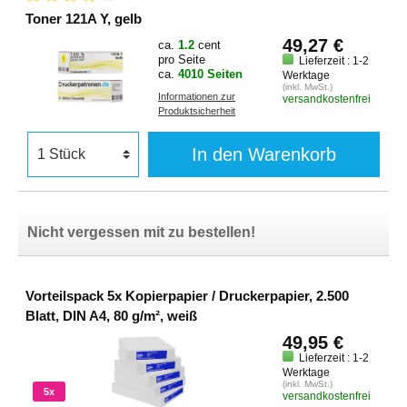
Toner 121A Y, gelb
49,27 €
ca.
1.2
cent
pro Seite
Lieferzeit : 1-2
ca.
4010 Seiten
Werktage
(inkl. MwSt.)
Informationen zur
versandkostenfrei
Produktsicherheit
In den Warenkorb
Nicht vergessen mit zu bestellen!
Vorteilspack 5x Kopierpapier / Druckerpapier, 2.500
Blatt, DIN A4, 80 g/m², weiß
49,95 €
Lieferzeit : 1-2
Werktage
(inkl. MwSt.)
5x
versandkostenfrei