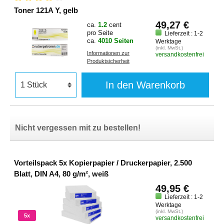
Toner 121A Y, gelb
49,27 €
ca.
1.2
cent
pro Seite
Lieferzeit : 1-2
ca.
4010 Seiten
Werktage
(inkl. MwSt.)
Informationen zur
versandkostenfrei
Produktsicherheit
In den Warenkorb
Nicht vergessen mit zu bestellen!
Vorteilspack 5x Kopierpapier / Druckerpapier, 2.500
Blatt, DIN A4, 80 g/m², weiß
49,95 €
Lieferzeit : 1-2
Werktage
(inkl. MwSt.)
5x
versandkostenfrei