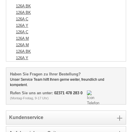
126A BK
126A BK
126A C
126A Y
126A C
126A M
126A M
126A BK
126A Y
Haben Sie Fragen zu Ihrer Bestellung?
Unser Service Team hilft Ihnen gerne weiter, freundlich und
kompetent.
Rufen Sie uns an unter:
02371 478 283 0
(Montag-Freitag, 9-17 Uhr)
Kundenservice