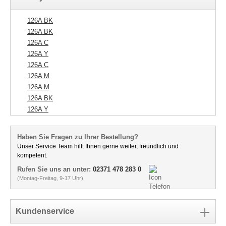
126A BK
126A BK
126A C
126A Y
126A C
126A M
126A M
126A BK
126A Y
Haben Sie Fragen zu Ihrer Bestellung?
Unser Service Team hilft Ihnen gerne weiter, freundlich und
kompetent.
Rufen Sie uns an unter:
02371 478 283 0
(Montag-Freitag, 9-17 Uhr)
Kundenservice