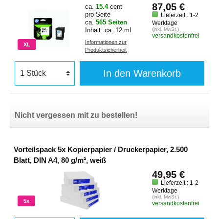
87,05 €
ca.
15.4
cent
pro Seite
Lieferzeit : 1-2
ca.
565 Seiten
Werktage
Inhalt: ca. 12 ml
(inkl. MwSt.)
versandkostenfrei
Informationen zur
XL
Produktsicherheit
In den Warenkorb
Nicht vergessen mit zu bestellen!
Vorteilspack 5x Kopierpapier / Druckerpapier, 2.500
Blatt, DIN A4, 80 g/m², weiß
49,95 €
Lieferzeit : 1-2
Werktage
(inkl. MwSt.)
5x
versandkostenfrei