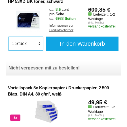
HP 53XD BK toner, schwarz
600,85 €
ca.
8.6
cent
pro Seite
Lieferzeit : 1-2
ca.
6988 Seiten
Werktage
(inkl. MwSt.)
Informationen zur
versandkostenfrei
Produktsicherheit
In den Warenkorb
Nicht vergessen mit zu bestellen!
Vorteilspack 5x Kopierpapier / Druckerpapier, 2.500
Blatt, DIN A4, 80 g/m², weiß
49,95 €
Lieferzeit : 1-2
Werktage
(inkl. MwSt.)
5x
versandkostenfrei