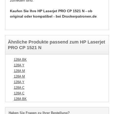
zufrieden sind.
Kaufen Sie Ihre HP Laserjet PRO CP 1521 N - ob
original oder kompatibel - bei Druckerpatronen.de
Ähnliche Produkte passend zum HP Laserjet
PRO CP 1521 N
128A BK
128A Y
128A M
128A M
128A Y
128A C
128A C
128A BK
Haben Sie Fragen zu Ihrer Bestellung?