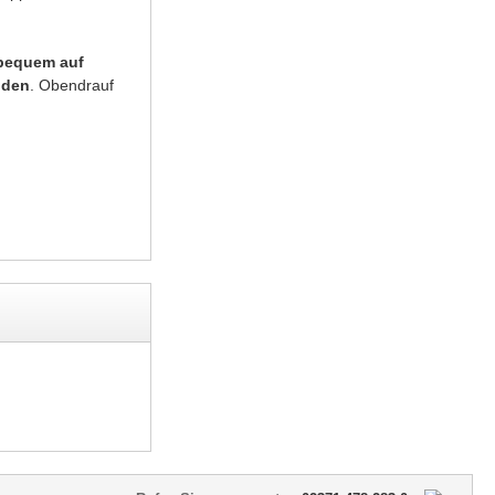
bequem auf
nden
. Obendrauf