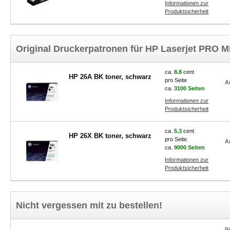
Informationen zur
Produktsicherheit
Original Druckerpatronen für HP Laserjet PRO 
ca.
8.8
cent
HP 26A BK toner, schwarz
pro Seite
A
ca.
3100 Seiten
Informationen zur
Produktsicherheit
ca.
5.3
cent
HP 26X BK toner, schwarz
pro Seite
A
ca.
9000 Seiten
Informationen zur
Produktsicherheit
Nicht vergessen mit zu bestellen!
p