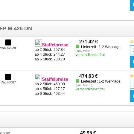
MFP M 426 DN
271,42 €
Staffelpreise
Lieferzeit : 1-2 Werktage
rtNr. 47929
ab 2 Stück
257.84
(inkl. MwSt.)
ab 4 Stück
244.27
versandkostenfrei
ab 6 Stück
230.70
474,63 €
Staffelpreise
Lieferzeit : 1-2 Werktage
rtNr. 48087
ab 2 Stück
450.90
(inkl. MwSt.)
ab 4 Stück
427.17
versandkostenfrei
ab 6 Stück
403.44
49,95 €
a10002