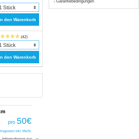
Garantiebedingungen
›
In den Warenkorb
(42)
In den Warenkorb
2cm
Fantastic Prime TWS Gaming Headset
COBRA
50
€
pro
50
€
pro
ftragswert inkl. MwSt.
*Auftragswert inkl. MwSt.