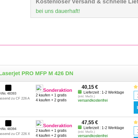
Kostenloser Versand & schnelle Lie
bei uns dauerhaft!
 Laserjet PRO MFP M 426 DN
40,15 €
Sonderaktion
Lieferzeit : 1-2 Werktage
rtNr. 48393
2 kaufen + 1 gratis
(inkl. MwSt.)
assend zu CF 226 A
4 kaufen + 2 gratis
versandkostenfrei
47,55 €
Sonderaktion
Lieferzeit : 1-2 Werktage
rtNr. 48394
2 kaufen + 1 gratis
(inkl. MwSt.)
assend zu CF 226 X
4 kaufen + 2 gratis
versandkostenfrei