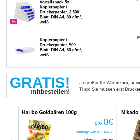
Vorteilspack 5x
Kopierpapier /
Druckerpapier, 2.500
Blatt, DIN A4, 80 g/m²,
5x
weiß
p
Kopierpapier /
Druckerpapier, 500
Blatt, DIN A4, 80 g/m²,
weiß
GRATIS!
Je größer Ihr Warenkorb, umso
Tipp:
Sie müssen erst Drucke
mitbestellen!
Haribo Goldbären 100g
Mikado 
0
€
pro
*Auftragswert inkl. MwSt.