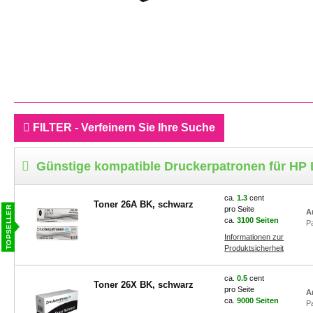
FILTER - Verfeinern Sie Ihre Suche
Günstige kompatible Druckerpatronen für HP
ca.
1.3
cent
Toner 26A BK, schwarz
pro Seite
A
ca.
3100 Seiten
P
Informationen zur
Produktsicherheit
ca.
0.5
cent
Toner 26X BK, schwarz
pro Seite
A
ca.
9000 Seiten
P