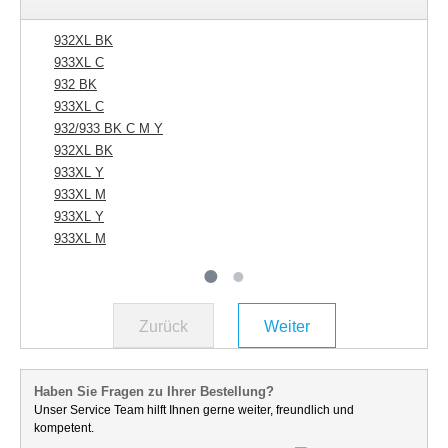
932XL BK
93
933XL C
932 BK
933XL C
932/933 BK C M Y
932XL BK
933XL Y
933XL M
933XL Y
933XL M
Zurück
Weiter
Haben Sie Fragen zu Ihrer Bestellung?
Unser Service Team hilft Ihnen gerne weiter, freundlich und
kompetent.