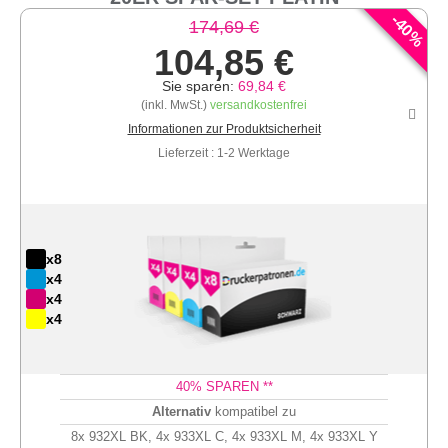
-
40
174,69 €
%
104,85 €
Sie sparen:
69,84 €
(inkl. MwSt.)
versandkostenfrei
Informationen zur Produktsicherheit
Lieferzeit : 1-2 Werktage
x8
x4
x4
x4
40
% SPAREN **
Alternativ
kompatibel zu
8x 932XL BK, 4x 933XL C, 4x 933XL M, 4x 933XL Y