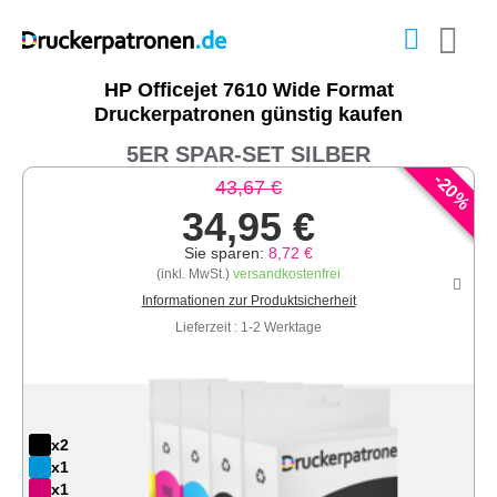
HP Officejet 7610 Wide Format
Druckerpatronen günstig kaufen
5ER SPAR-SET SILBER
-
20
43,67 €
%
34,95 €
Sie sparen:
8,72 €
(inkl. MwSt.)
versandkostenfrei
Informationen zur Produktsicherheit
Lieferzeit : 1-2 Werktage
x2
x1
x1