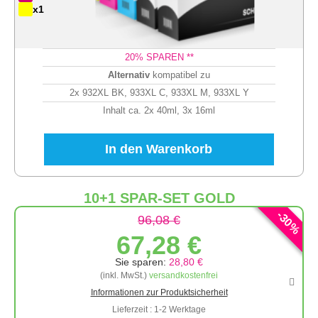
x1
20
% SPAREN **
Alternativ
kompatibel zu
2x 932XL BK, 933XL C, 933XL M, 933XL Y
Inhalt ca. 2x 40ml, 3x 16ml
In den Warenkorb
10+1 SPAR-SET GOLD
-
30
96,08 €
%
67,28 €
Sie sparen:
28,80 €
(inkl. MwSt.)
versandkostenfrei
Informationen zur Produktsicherheit
Lieferzeit : 1-2 Werktage