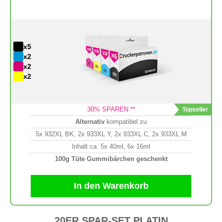
x5
x2
x2
x2
30
% SPAREN **
Alternativ
kompatibel zu
5x 932XL BK, 2x 933XL Y, 2x 933XL C, 2x 933XL M
Inhalt ca. 5x 40ml, 6x 16ml
100g Tüte Gummibärchen geschenkt
In den Warenkorb
20ER SPAR-SET PLATIN